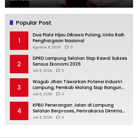
Popular Post
Dua Piala Hijau Dibawa Pulang, Unila Raih
1
Penghargaan Nasional
Agustus 8, 2026
0
DPRD Lampung Selatan Siap Kawal Sukses
2
Sensus Ekonomi 2026
Juli 8, 2026
0
Wagub Jihan Tawarkan Potensi Industri
3
Lampung, Pemkab Malang Siap Bangun
Sinergi
Juli 8, 2026
0
KPBU Penerangan Jalan di Lampung
4
Selatan Berproses, Pemrakarsa Diminta
Susun FS
Juli 8, 2026
0