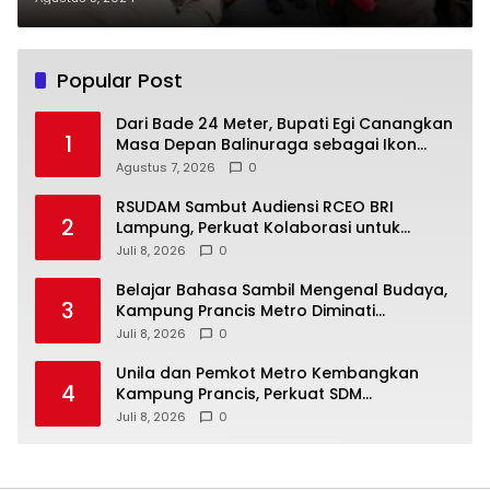
Popular Post
Dari Bade 24 Meter, Bupati Egi Canangkan
1
Masa Depan Balinuraga sebagai Ikon
Wisata Budaya
Agustus 7, 2026
0
RSUDAM Sambut Audiensi RCEO BRI
2
Lampung, Perkuat Kolaborasi untuk
Pengembangan Layanan dan SDM
Juli 8, 2026
0
Belajar Bahasa Sambil Mengenal Budaya,
3
Kampung Prancis Metro Diminati
Masyarakat
Juli 8, 2026
0
Unila dan Pemkot Metro Kembangkan
4
Kampung Prancis, Perkuat SDM
Berwawasan Internasional
Juli 8, 2026
0