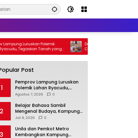
mpung Luruskan Polemik
Dari Bade 24 Meter, Bupati Egi
udu, Tegaskan Tanah yang
Canangkan Masa Depan Balinu
n Bukan Aset Provinsi
sebagai Ikon Wisata Budaya
Popular Post
Pemprov Lampung Luruskan
1
Polemik Lahan Ryacudu,
Tegaskan Tanah yang
Agustus 7, 2026
0
Dipersoalkan Bukan Aset
Provinsi
Belajar Bahasa Sambil
2
Mengenal Budaya, Kampung
Prancis Metro Diminati
Juli 8, 2026
0
Masyarakat
Unila dan Pemkot Metro
3
Kembangkan Kampung