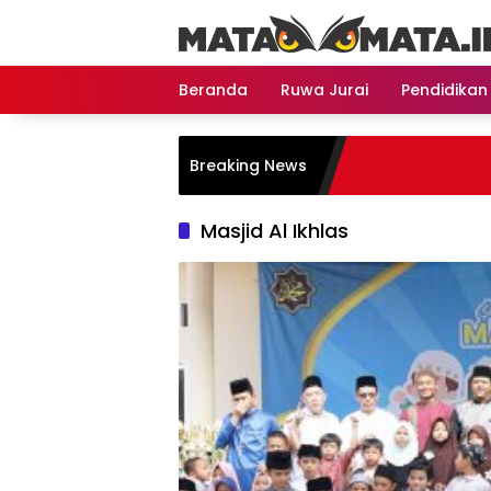
Langsung
ke
konten
Beranda
Ruwa Jurai
Pendidikan
Breaking News
Masjid Al Ikhlas