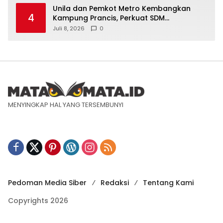
Unila dan Pemkot Metro Kembangkan
4
Kampung Prancis, Perkuat SDM
Berwawasan Internasional
Juli 8, 2026
0
MENYINGKAP HAL YANG TERSEMBUNYI
Pedoman Media Siber
Redaksi
Tentang Kami
Copyrights 2026