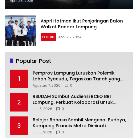
Jadi Ketua
April 26, 2025
Aspri Hotman Ikut Penjaringan Balon
Walkot Bandar Lampung
POLITIK
April 25, 2024
Popular Post
Pemprov Lampung Luruskan Polemik
1
Lahan Ryacudu, Tegaskan Tanah yang
Dipersoalkan Bukan Aset Provinsi
Agustus 7, 2026
0
RSUDAM Sambut Audiensi RCEO BRI
2
Lampung, Perkuat Kolaborasi untuk
Pengembangan Layanan dan SDM
Juli 8, 2026
0
Belajar Bahasa Sambil Mengenal Budaya,
3
Kampung Prancis Metro Diminati
Masyarakat
Juli 8, 2026
0