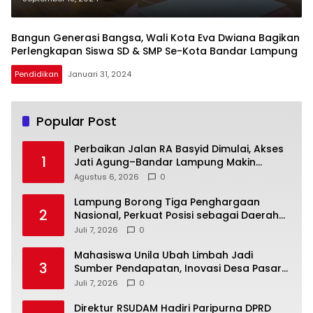
Didampingi Kejari Bandar
Lampung
Bangun Generasi Bangsa, Wali Kota Eva Dwiana Bagikan
Perlengkapan Siswa SD & SMP Se-Kota Bandar Lampung
Pendidikan
Januari 31, 2024
Popular Post
Perbaikan Jalan RA Basyid Dimulai, Akses
1
Jati Agung–Bandar Lampung Makin
Lancar
Agustus 6, 2026
0
Lampung Borong Tiga Penghargaan
2
Nasional, Perkuat Posisi sebagai Daerah
Penggerak Ekonomi Syariah
Juli 7, 2026
0
Mahasiswa Unila Ubah Limbah Jadi
3
Sumber Pendapatan, Inovasi Desa Pasar
Krui Raih Pengakuan Nasional
Juli 7, 2026
0
Direktur RSUDAM Hadiri Paripurna DPRD