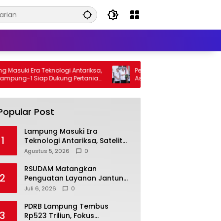
uki Era Teknologi Antariksa,
Pemkot Gandeng BPN Percepat P
pung-1 Siap Dukung Pertanian
Aset, Warga Kurang Mampu Jad
Prioritas Sertifikasi Tanah
Popular Post
Lampung Masuki Era
1
Teknologi Antariksa, Satelit
Lampung-1 Siap Dukung
Agustus 5, 2026
0
Pertanian Berbasis AI
RSUDAM Matangkan
2
Penguatan Layanan Jantung,
Tingkatkan Akses dan
Juli 6, 2026
0
Kualitas Pelayanan Pasien
PDRB Lampung Tembus
3
Rp523 Triliun, Fokus