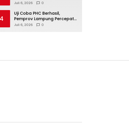
Pemerintah Kini Tekan
Juli 6, 2026
0
Kemiskinan
Uji Coba PHC Berhasil,
4
Pemprov Lampung Percepat
Inovasi untuk Petani
Juli 6, 2026
0