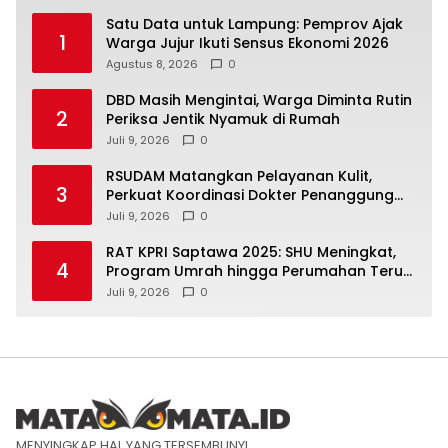
Satu Data untuk Lampung: Pemprov Ajak
1
Warga Jujur Ikuti Sensus Ekonomi 2026
Agustus 8, 2026
0
DBD Masih Mengintai, Warga Diminta Rutin
2
Periksa Jentik Nyamuk di Rumah
Juli 9, 2026
0
RSUDAM Matangkan Pelayanan Kulit,
3
Perkuat Koordinasi Dokter Penanggung
Jawab Pasien
Juli 9, 2026
0
RAT KPRI Saptawa 2025: SHU Meningkat,
4
Program Umrah hingga Perumahan Terus
Dikembangkan
Juli 9, 2026
0
MENYINGKAP HAL YANG TERSEMBUNYI