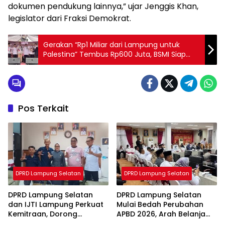
dokumen pendukung lainnya,” ujar Jenggis Khan,
legislator dari Fraksi Demokrat.
Gerakan “Rp1 Miliar dari Lampung untuk
Palestina” Tembus Rp600 Juta, BSMI Siap
Salurkan Bantuan Kemanusiaan Langsung
ke Gaza
Pos Terkait
DPRD Lampung Selatan
DPRD Lampung Selatan
DPRD Lampung Selatan
DPRD Lampung Selatan
dan IJTI Lampung Perkuat
Mulai Bedah Perubahan
Kemitraan, Dorong
APBD 2026, Arah Belanja
Informasi Publik yang
Daerah Segera