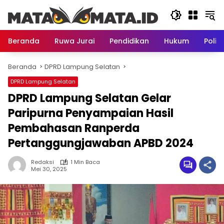
Langsung
ke
konten
Beranda
Ruwa Jurai
Pendidikan
Hukum
Politi
Beranda
DPRD Lampung Selatan
DPRD Lampung Selatan
DPRD Lampung Selatan Gelar
Paripurna Penyampaian Hasil
Pembahasan Ranperda
Pertanggungjawaban APBD 2024
Redaksi
1 Min Baca
Mei 30, 2025