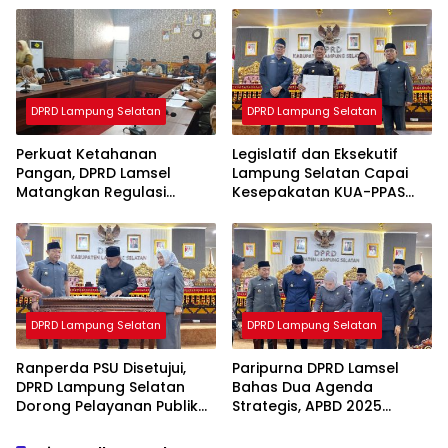
Berkualitas
Disesuaikan
DPRD Lampung Selatan
DPRD Lampung Selatan
Perkuat Ketahanan
Legislatif dan Eksekutif
Pangan, DPRD Lamsel
Lampung Selatan Capai
Matangkan Regulasi
Kesepakatan KUA-PPAS
Perlindungan Lahan
APBD 2027
Pertanian
DPRD Lampung Selatan
DPRD Lampung Selatan
Ranperda PSU Disetujui,
Paripurna DPRD Lamsel
DPRD Lampung Selatan
Bahas Dua Agenda
Dorong Pelayanan Publik
Strategis, APBD 2025
dan Pembangunan
Disahkan dan KUA-PPAS
Berkelanjutan
2027 Disampaikan