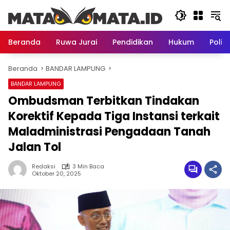
Langsung
ke
konten
Beranda
Ruwa Jurai
Pendidikan
Hukum
Politi
Beranda
BANDAR LAMPUNG
BANDAR LAMPUNG
Ombudsman Terbitkan Tindakan
Korektif Kepada Tiga Instansi terkait
Maladministrasi Pengadaan Tanah
Jalan Tol
Redaksi
3 Min Baca
Oktober 20, 2025