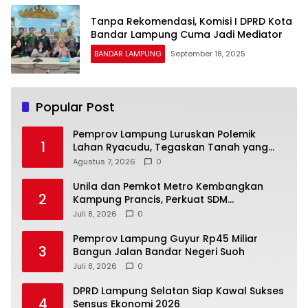
Tanpa Rekomendasi, Komisi I DPRD Kota
Bandar Lampung Cuma Jadi Mediator
BANDAR LAMPUNG
September 18, 2025
Popular Post
Pemprov Lampung Luruskan Polemik
1
Lahan Ryacudu, Tegaskan Tanah yang
Dipersoalkan Bukan Aset Provinsi
Agustus 7, 2026
0
Unila dan Pemkot Metro Kembangkan
2
Kampung Prancis, Perkuat SDM
Berwawasan Internasional
Juli 8, 2026
0
Pemprov Lampung Guyur Rp45 Miliar
3
Bangun Jalan Bandar Negeri Suoh
Juli 8, 2026
0
DPRD Lampung Selatan Siap Kawal Sukses
4
Sensus Ekonomi 2026