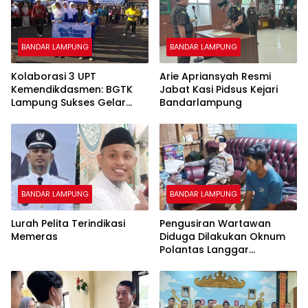
BANDAR LAMPUNG
BANDAR LAMPUNG
Kolaborasi 3 UPT
Arie Apriansyah Resmi
Kemendikdasmen: BGTK
Jabat Kasi Pidsus Kejari
Lampung Sukses Gelar
Bandarlampung
Jalan Sehat Penuh
Kehangatan
BANDAR LAMPUNG
BANDAR LAMPUNG
Lurah Pelita Terindikasi
Pengusiran Wartawan
Memeras
Diduga Dilakukan Oknum
Polantas Langgar
Kebebasan Pers