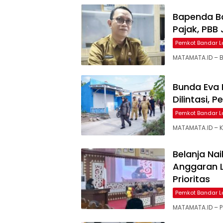
Bapenda B
Pajak, PBB
Pemkot Bandar 
MATAMATA.ID – 
Bunda Eva 
Dilintasi, 
Pemkot Bandar 
MATAMATA.ID – 
Belanja Na
Anggaran 
Prioritas
Pemkot Bandar 
MATAMATA.ID – 