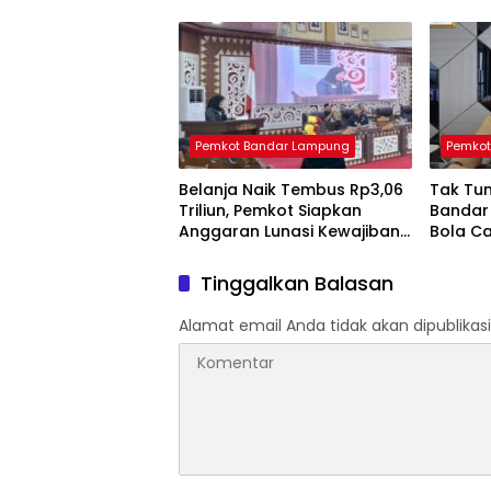
Prioritas Sertifikasi Tanah
Pemkot Bandar Lampung
Pemkot
Belanja Naik Tembus Rp3,06
Tak Tun
Triliun, Pemkot Siapkan
Bandar
Anggaran Lunasi Kewajiban
Bola Ca
dan Tambah Program
Target 
Prioritas
Tinggalkan Balasan
Alamat email Anda tidak akan dipublikasi