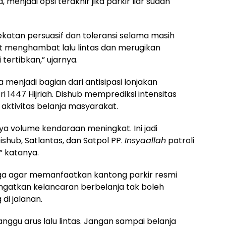
 menjadi opsi terakhir jika parkir liar sudah
atan persuasif dan toleransi selama masih
at menghambat lalu lintas dan merugikan
tertibkan,” ujarnya.
 menjadi bagian dari antisipasi lonjakan
i 1447 Hijriah. Dishub memprediksi intensitas
a aktivitas belanja masyarakat.
nya volume kendaraan meningkat. Ini jadi
hub, Satlantas, dan Satpol PP.
Insyaallah
patroli
” katanya.
ga agar memanfaatkan kantong parkir resmi
ingatkan kelancaran berbelanja tak boleh
di jalanan.
nggu arus lalu lintas. Jangan sampai belanja