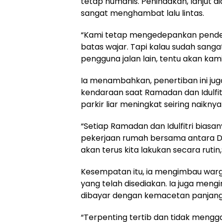
tetap humanis. Penindakan, lanjut dia,
sangat menghambat lalu lintas.
“Kami tetap mengedepankan pendek
batas wajar. Tapi kalau sudah sang
pengguna jalan lain, tentu akan kami 
Ia menambahkan, penertiban ini juga
kendaraan saat Ramadan dan Idulfitr
parkir liar meningkat seiring naikny
“Setiap Ramadan dan Idulfitri biasa
pekerjaan rumah bersama antara Dis
akan terus kita lakukan secara rutin,
Kesempatan itu, ia mengimbau war
yang telah disediakan. Ia juga meng
dibayar dengan kemacetan panjang 
“Terpenting tertib dan tidak mengga