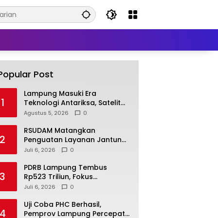
Popular Post
Lampung Masuki Era
1
Teknologi Antariksa, Satelit
Lampung-1 Siap Dukung
Agustus 5, 2026
0
Pertanian Berbasis AI
RSUDAM Matangkan
2
Penguatan Layanan Jantung,
Tingkatkan Akses dan
Juli 6, 2026
0
Kualitas Pelayanan Pasien
PDRB Lampung Tembus
3
Rp523 Triliun, Fokus
Pemerintah Kini Tekan
Juli 6, 2026
0
Kemiskinan
Uji Coba PHC Berhasil,
4
Pemprov Lampung Percepat