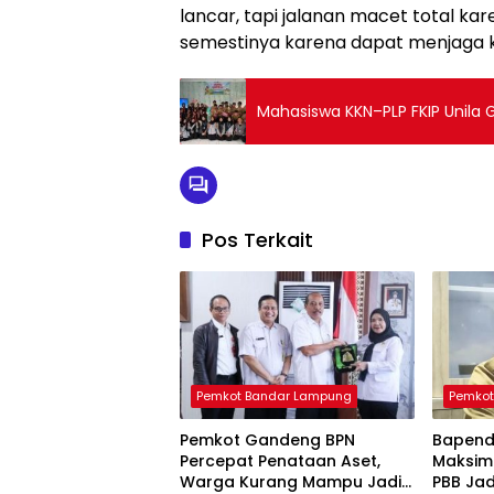
lancar, tapi jalanan macet total ka
semestinya karena dapat menjaga k
Mahasiswa KKN–PLP FKIP Unila G
Pos Terkait
Pemkot Bandar Lampung
Pemkot
Pemkot Gandeng BPN
Bapend
Percepat Penataan Aset,
Maksima
Warga Kurang Mampu Jadi
PBB Ja