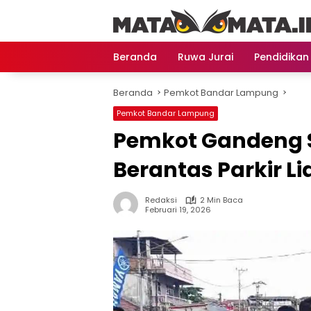
Langsung
ke
konten
Beranda
Ruwa Jurai
Pendidikan
Beranda
Pemkot Bandar Lampung
Pemkot Bandar Lampung
Pemkot Gandeng S
Berantas Parkir L
Redaksi
2 Min Baca
Februari 19, 2026