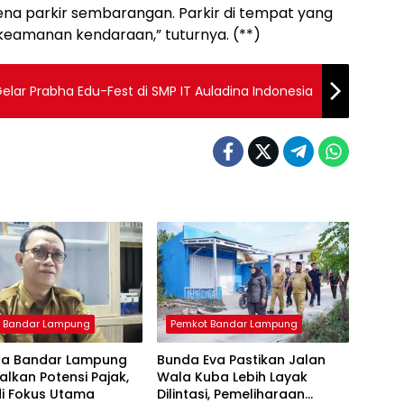
rena parkir sembarangan. Parkir di tempat yang
eamanan kendaraan,” tuturnya. (**)
elar Prabha Edu-Fest di SMP IT Auladina Indonesia
 Bandar Lampung
Pemkot Bandar Lampung
a Bandar Lampung
Bunda Eva Pastikan Jalan
lkan Potensi Pajak,
Wala Kuba Lebih Layak
di Fokus Utama
Dilintasi, Pemeliharaan