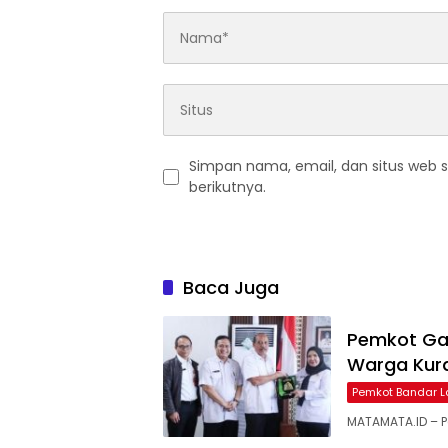
Simpan nama, email, dan situs web 
berikutnya.
Baca Juga
Pemkot Ga
Warga Kura
Pemkot Bandar 
MATAMATA.ID – 