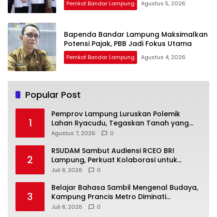
Pemkot Bandar Lampung
Agustus 5, 2026
Bapenda Bandar Lampung Maksimalkan
Potensi Pajak, PBB Jadi Fokus Utama
Pemkot Bandar Lampung
Agustus 4, 2026
Popular Post
Pemprov Lampung Luruskan Polemik
1
Lahan Ryacudu, Tegaskan Tanah yang
Dipersoalkan Bukan Aset Provinsi
Agustus 7, 2026
0
RSUDAM Sambut Audiensi RCEO BRI
2
Lampung, Perkuat Kolaborasi untuk
Pengembangan Layanan dan SDM
Juli 8, 2026
0
Belajar Bahasa Sambil Mengenal Budaya,
3
Kampung Prancis Metro Diminati
Masyarakat
Juli 8, 2026
0