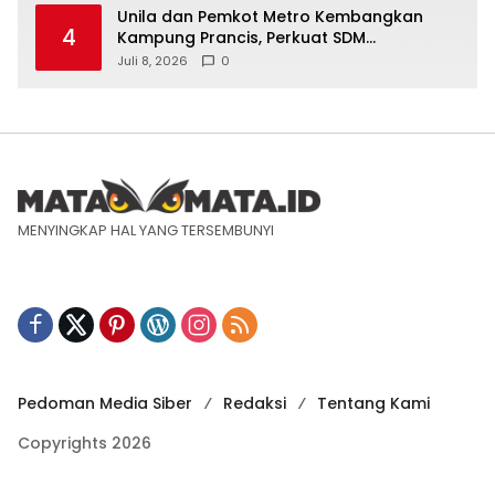
Unila dan Pemkot Metro Kembangkan
4
Kampung Prancis, Perkuat SDM
Berwawasan Internasional
Juli 8, 2026
0
MENYINGKAP HAL YANG TERSEMBUNYI
Pedoman Media Siber
Redaksi
Tentang Kami
Copyrights 2026