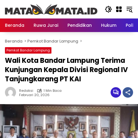
Langsung
ke
konten
Beranda
Ruwa Jurai
Pendidikan
Hukum
Politi
Beranda
Pemkot Bandar Lampung
Pemkot Bandar Lampung
Wali Kota Bandar Lampung Terima
Kunjungan Kepala Divisi Regional IV
Tanjungkarang PT KAI
Redaksi
1 Min Baca
Februari 20, 2026