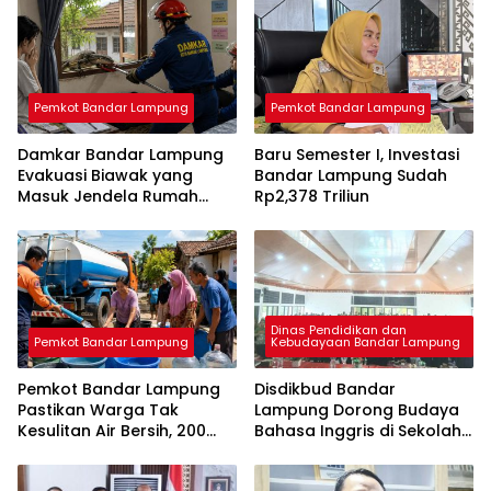
Pemkot Bandar Lampung
Pemkot Bandar Lampung
Damkar Bandar Lampung
Baru Semester I, Investasi
Evakuasi Biawak yang
Bandar Lampung Sudah
Masuk Jendela Rumah
Rp2,378 Triliun
Mahasiswi
Dinas Pendidikan dan
Pemkot Bandar Lampung
Kebudayaan Bandar Lampung
Pemkot Bandar Lampung
Disdikbud Bandar
Pastikan Warga Tak
Lampung Dorong Budaya
Kesulitan Air Bersih, 200
Bahasa Inggris di Sekolah
Ribu Liter Sudah Disalurkan
& Apresiasi GTK
Berprestasi