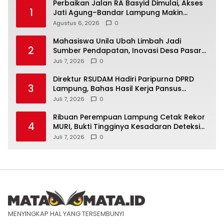
Perbaikan Jalan RA Basyid Dimulai, Akses
1
Jati Agung–Bandar Lampung Makin
Lancar
Agustus 6, 2026
0
Mahasiswa Unila Ubah Limbah Jadi
2
Sumber Pendapatan, Inovasi Desa Pasar
Krui Raih Pengakuan Nasional
Juli 7, 2026
0
Direktur RSUDAM Hadiri Paripurna DPRD
3
Lampung, Bahas Hasil Kerja Pansus
Laporan Keuangan 2025
Juli 7, 2026
0
Ribuan Perempuan Lampung Cetak Rekor
4
MURI, Bukti Tingginya Kesadaran Deteksi
Dini Kanker Serviks
Juli 7, 2026
0
MENYINGKAP HAL YANG TERSEMBUNYI