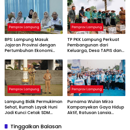
Pemprov Lampung
Pemprov Lampung
BPS: Lampung Masuk
TP PKK Lampung Perkuat
Jajaran Provinsi dengan
Pembangunan dari
Pertumbuhan Ekonomi
Keluarga, Desa TAPIS dan
Tertinggi di Sumatera
Sekolah Lansia Resmi
Diluncurkan
Pemprov Lampung
Pemprov Lampung
Lampung Bidik Permukiman
Purnama Wulan Mirza
Sehat, Rumah Layak Huni
Kampanyekan Gaya Hidup
Jadi Kunci Cetak SDM
Aktif, Ratusan Lansia
Berkualitas
Semarakkan Jalan Sehat di
Bandar Lampung
Tinggalkan Balasan