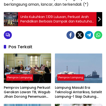
berlangsung aman, lancar, dan terkendali. (*)
Unila Kukuhkan 1.109 Lulusan, Perkuat Arah
Pendidikan Berbasis Dampak dan Kebutuhan
Global
Pos Terkait
Pemprov Lampung
Pemprov Lampung
Pemprov Lampung Perkuat
Lampung Masuki Era
Gerakan Lawan TB, Wagub
Teknologi Antariksa, Satelit
Jihan Dorong Penemuan
Lampung-1 Siap Dukung
Kasus Lebih Cepat dan
Pertanian Berbasis AI
Tuntas