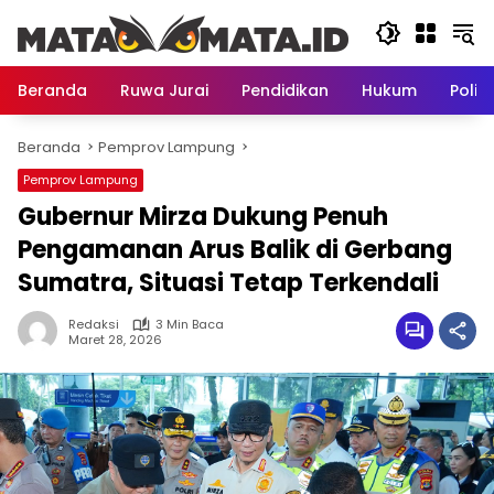
Langsung
ke
konten
Beranda
Ruwa Jurai
Pendidikan
Hukum
Politi
Beranda
Pemprov Lampung
Pemprov Lampung
Gubernur Mirza Dukung Penuh
Pengamanan Arus Balik di Gerbang
Sumatra, Situasi Tetap Terkendali
Redaksi
3 Min Baca
Maret 28, 2026