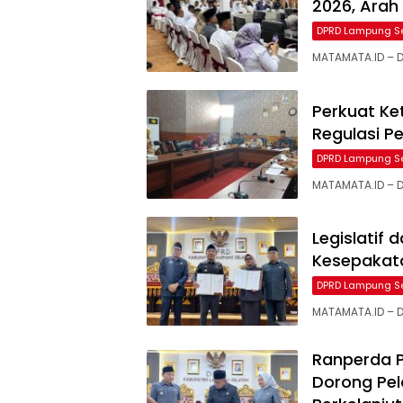
2026, Arah
DPRD Lampung S
MATAMATA.ID – 
Perkuat K
Regulasi P
DPRD Lampung S
MATAMATA.ID – 
Legislatif
Kesepakat
DPRD Lampung S
MATAMATA.ID – 
Ranperda P
Dorong Pe