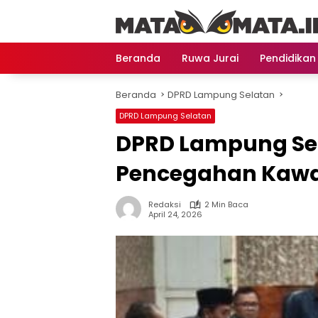
Langsung
ke
konten
Beranda
Ruwa Jurai
Pendidikan
Beranda
DPRD Lampung Selatan
DPRD Lampung Selatan
DPRD Lampung Sel
Pencegahan Kaw
Redaksi
2 Min Baca
April 24, 2026