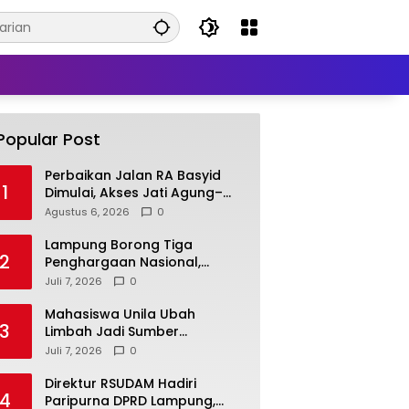
Popular Post
Perbaikan Jalan RA Basyid
1
Dimulai, Akses Jati Agung–
Bandar Lampung Makin
Agustus 6, 2026
0
Lancar
Lampung Borong Tiga
2
Penghargaan Nasional,
Perkuat Posisi sebagai
Juli 7, 2026
0
Daerah Penggerak Ekonomi
Syariah
Mahasiswa Unila Ubah
3
Limbah Jadi Sumber
Pendapatan, Inovasi Desa
Juli 7, 2026
0
Pasar Krui Raih Pengakuan
Nasional
Direktur RSUDAM Hadiri
4
Paripurna DPRD Lampung,