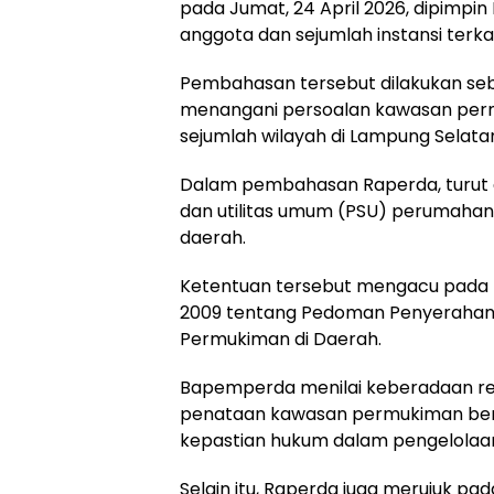
pada Jumat, 24 April 2026, dipimpi
anggota dan sejumlah instansi terkai
Pembahasan tersebut dilakukan se
menangani persoalan kawasan per
sejumlah wilayah di Lampung Selata
Dalam pembahasan Raperda, turut 
dan utilitas umum (PSU) perumaha
daerah.
Ketentuan tersebut mengacu pada 
2009 tentang Pedoman Penyerahan P
Permukiman di Daerah.
Bapemperda menilai keberadaan reg
penataan kawasan permukiman berja
kepastian hukum dalam pengelolaan
Selain itu, Raperda juga merujuk pad