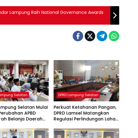
ndar Lampung Raih National Governance Awards
ampung Selatan
DPRD Lampung Selatan
ampung Selatan Mulai
Perkuat Ketahanan Pangan,
Perubahan APBD
DPRD Lamsel Matangkan
rah Belanja Daerah
Regulasi Perlindungan Lahan
Disesuaikan
Pertanian