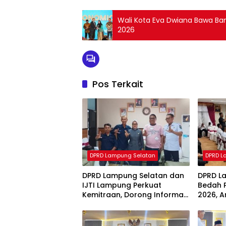
Wali Kota Eva Dwiana Bawa Ba
2026
Pos Terkait
DPRD Lampung Selatan
DPRD L
DPRD Lampung Selatan dan
DPRD L
IJTI Lampung Perkuat
Bedah 
Kemitraan, Dorong Informasi
2026, A
Publik yang Berkualitas
Segera 