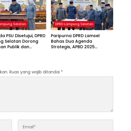
ampung Selatan
DPRD Lampung Selatan
a PSU Disetujui, DPRD
Paripurna DPRD Lamsel
g Selatan Dorong
Bahas Dua Agenda
an Publik dan
Strategis, APBD 2025
gunan Berkelanjutan
Disahkan dan KUA-PPAS
2027 Disampaikan
kan.
Ruas yang wajib ditandai
*