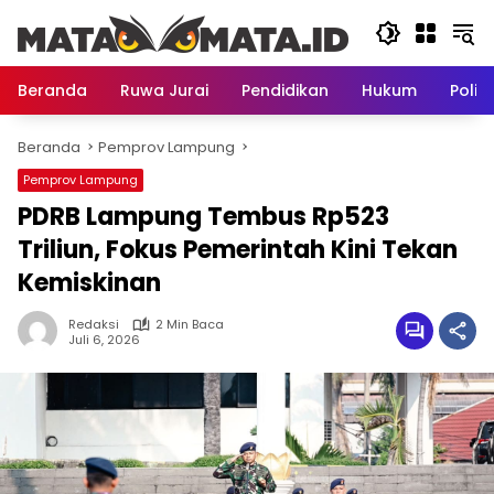
Langsung
ke
konten
Beranda
Ruwa Jurai
Pendidikan
Hukum
Politi
Beranda
Pemprov Lampung
Pemprov Lampung
PDRB Lampung Tembus Rp523
Triliun, Fokus Pemerintah Kini Tekan
Kemiskinan
Redaksi
2 Min Baca
Juli 6, 2026