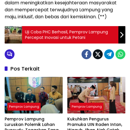
dalam meningkatkan kesejahteraan masyarakat
dan mempercepat terwujudnya Lampung yang
maju, inklusif, dan bebas dari kemiskinan. (**)
Uji Coba PHC Berhasil, Pemprov Lampung
Percepat Inovasi untuk Petani
Pos Terkait
Pemprov Lampung
Pemprov Lampung
Pemprov Lampung
Kukuhkan Pengurus
Luruskan Polemik Lahan
Pramuka UIN Raden Intan,
Ryacudu, Tegaskan Tanah
Wagub Jihan Ajak Cetak