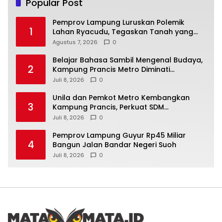
Popular Post
Pemprov Lampung Luruskan Polemik
1
Lahan Ryacudu, Tegaskan Tanah yang
Dipersoalkan Bukan Aset Provinsi
Agustus 7, 2026
0
Belajar Bahasa Sambil Mengenal Budaya,
2
Kampung Prancis Metro Diminati
Masyarakat
Juli 8, 2026
0
Unila dan Pemkot Metro Kembangkan
3
Kampung Prancis, Perkuat SDM
Berwawasan Internasional
Juli 8, 2026
0
Pemprov Lampung Guyur Rp45 Miliar
4
Bangun Jalan Bandar Negeri Suoh
Juli 8, 2026
0