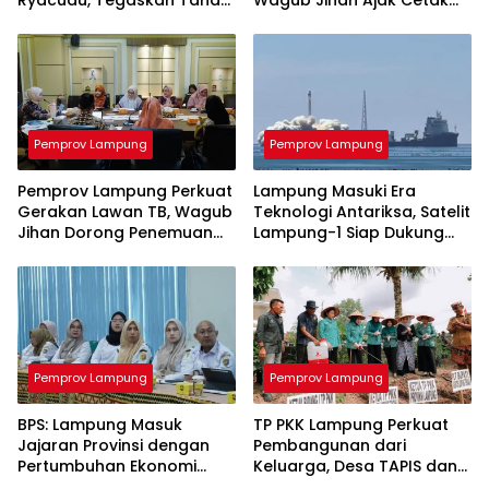
yang Dipersoalkan Bukan
SDM Unggul Menuju
Aset Provinsi
Indonesia Emas 2045
Pemprov Lampung
Pemprov Lampung
Pemprov Lampung Perkuat
Lampung Masuki Era
Gerakan Lawan TB, Wagub
Teknologi Antariksa, Satelit
Jihan Dorong Penemuan
Lampung-1 Siap Dukung
Kasus Lebih Cepat dan
Pertanian Berbasis AI
Tuntas
Pemprov Lampung
Pemprov Lampung
BPS: Lampung Masuk
TP PKK Lampung Perkuat
Jajaran Provinsi dengan
Pembangunan dari
Pertumbuhan Ekonomi
Keluarga, Desa TAPIS dan
Tertinggi di Sumatera
Sekolah Lansia Resmi