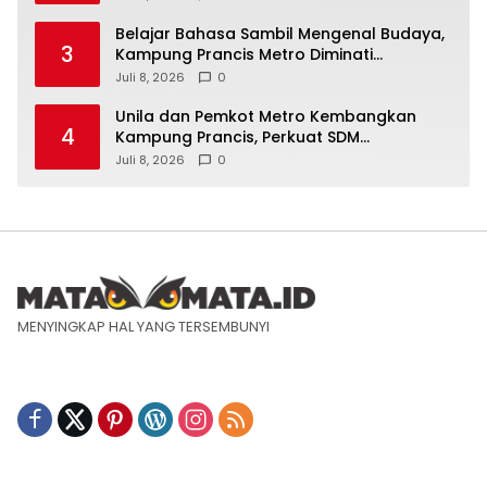
Belajar Bahasa Sambil Mengenal Budaya,
3
Kampung Prancis Metro Diminati
Masyarakat
Juli 8, 2026
0
Unila dan Pemkot Metro Kembangkan
4
Kampung Prancis, Perkuat SDM
Berwawasan Internasional
Juli 8, 2026
0
MENYINGKAP HAL YANG TERSEMBUNYI