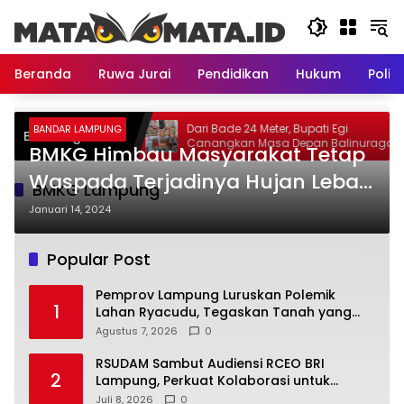
Langsung
ke
konten
Beranda
Ruwa Jurai
Pendidikan
Hukum
Politi
uruskan Polemik
Dari Bade 24 Meter, Bupati Egi
BANDAR LAMPUNG
Breaking News
gaskan Tanah yang
Canangkan Masa Depan Balinuraga
BMKG Himbau Masyarakat Tetap
Aset Provinsi
sebagai Ikon Wisata Budaya
Waspada Terjadinya Hujan Lebat
BMKG Lampung
Di Sebagian Wilayah Bandar
Januari 14, 2024
Lampung
Popular Post
Pemprov Lampung Luruskan Polemik
1
Lahan Ryacudu, Tegaskan Tanah yang
Dipersoalkan Bukan Aset Provinsi
Agustus 7, 2026
0
RSUDAM Sambut Audiensi RCEO BRI
2
Lampung, Perkuat Kolaborasi untuk
Pengembangan Layanan dan SDM
Juli 8, 2026
0