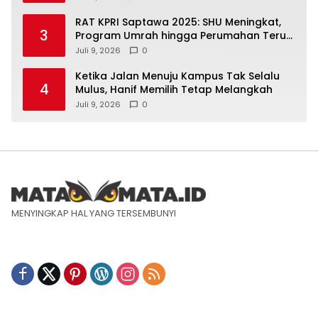
RAT KPRI Saptawa 2025: SHU Meningkat,
3
Program Umrah hingga Perumahan Terus
Dikembangkan
Juli 9, 2026
0
Ketika Jalan Menuju Kampus Tak Selalu
4
Mulus, Hanif Memilih Tetap Melangkah
Juli 9, 2026
0
MENYINGKAP HAL YANG TERSEMBUNYI