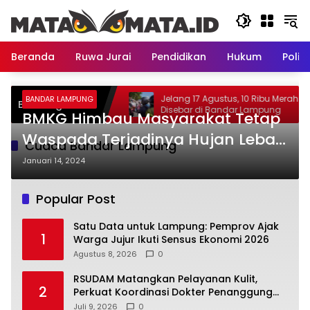
Langsung
ke
konten
Beranda
Ruwa Jurai
Pendidikan
Hukum
Politi
k Lampung: Pemprov Ajak
Jelang 17 Agustus, 10 Ribu Merah Puti
BANDAR LAMPUNG
Breaking News
ti Sensus Ekonomi 2026
Disebar di Bandar Lampung
BMKG Himbau Masyarakat Tetap
Waspada Terjadinya Hujan Lebat
Cuaca Bandar Lampung
Di Sebagian Wilayah Bandar
Januari 14, 2024
Lampung
Popular Post
Satu Data untuk Lampung: Pemprov Ajak
1
Warga Jujur Ikuti Sensus Ekonomi 2026
Agustus 8, 2026
0
RSUDAM Matangkan Pelayanan Kulit,
2
Perkuat Koordinasi Dokter Penanggung
Jawab Pasien
Juli 9, 2026
0