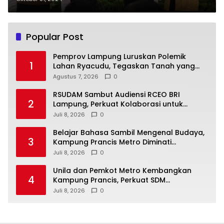
Provinsi Lampung
Popular Post
Pemprov Lampung Luruskan Polemik
1
Lahan Ryacudu, Tegaskan Tanah yang
Dipersoalkan Bukan Aset Provinsi
Agustus 7, 2026
0
RSUDAM Sambut Audiensi RCEO BRI
2
Lampung, Perkuat Kolaborasi untuk
Pengembangan Layanan dan SDM
Juli 8, 2026
0
Belajar Bahasa Sambil Mengenal Budaya,
3
Kampung Prancis Metro Diminati
Masyarakat
Juli 8, 2026
0
Unila dan Pemkot Metro Kembangkan
4
Kampung Prancis, Perkuat SDM
Berwawasan Internasional
Juli 8, 2026
0