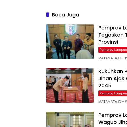
Baca Juga
Pemprov L
Tegaskan T
Provinsi
Pemprov Lampu
MATAMATA.ID – P
Kukuhkan P
Jihan Ajak
2045
Pemprov Lampu
MATAMATA.ID – 
Pemprov L
Wagub Jih