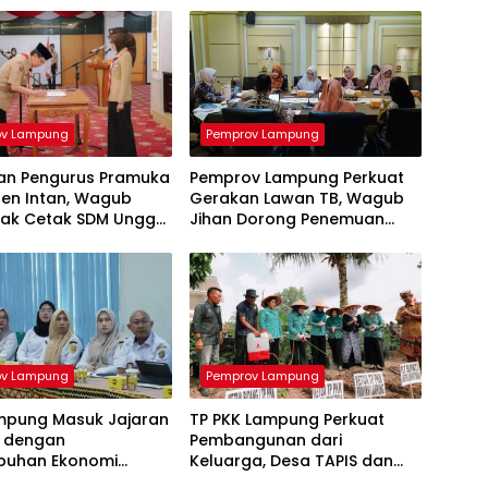
ov Lampung
Pemprov Lampung
an Pengurus Pramuka
Pemprov Lampung Perkuat
den Intan, Wagub
Gerakan Lawan TB, Wagub
jak Cetak SDM Unggul
Jihan Dorong Penemuan
 Indonesia Emas 2045
Kasus Lebih Cepat dan
Tuntas
ov Lampung
Pemprov Lampung
ampung Masuk Jajaran
TP PKK Lampung Perkuat
i dengan
Pembangunan dari
buhan Ekonomi
Keluarga, Desa TAPIS dan
gi di Sumatera
Sekolah Lansia Resmi