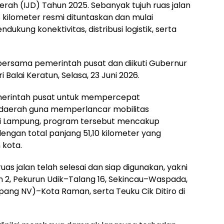
erah (IJD) Tahun 2025. Sebanyak tujuh ruas jalan
8 kilometer resmi dituntaskan dan mulai
kung konektivitas, distribusi logistik, serta
 bersama pemerintah pusat dan diikuti Gubernur
Balai Keratun, Selasa, 23 Juni 2026.
erintah pusat untuk mempercepat
i daerah guna memperlancar mobilitas
 Di Lampung, program tersebut mencakup
dengan total panjang 51,10 kilometer yang
 kota.
ruas jalan telah selesai dan siap digunakan, yakni
n 2, Pekurun Udik–Talang 16, Sekincau–Waspada,
ang NV)–Kota Raman, serta Teuku Cik Ditiro di