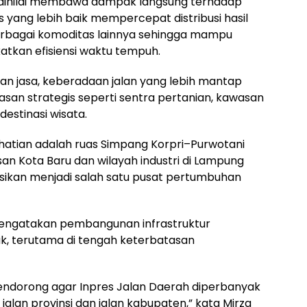
ut dinilai membawa dampak langsung terhadap
 yang lebih baik mempercepat distribusi hasil
erbagai komoditas lainnya sehingga mampu
atkan efisiensi waktu tempuh.
an jasa, keberadaan jalan yang lebih mantap
an strategis seperti sentra pertanian, kawasan
destinasi wisata.
hatian adalah ruas Simpang Korpri–Purwotani
 Kota Baru dan wilayah industri di Lampung
sikan menjadi salah satu pusat pertumbuhan
mengatakan pembangunan infrastruktur
k, terutama di tengah keterbatasan
 mendorong agar Inpres Jalan Daerah diperbanyak
jalan provinsi dan jalan kabupaten,” kata Mirza