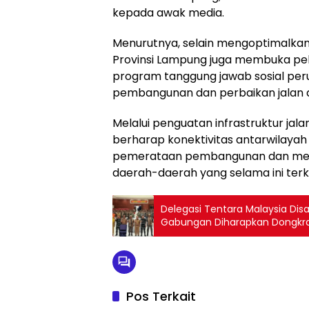
kepada awak media.
Menurutnya, selain mengoptimalka
Provinsi Lampung juga membuka pel
program tanggung jawab sosial pe
pembangunan dan perbaikan jalan d
Melalui penguatan infrastruktur jal
berharap konektivitas antarwilay
pemerataan pembangunan dan mem
daerah-daerah yang selama ini terke
Delegasi Tentara Malaysia Di
Gabungan Diharapkan Dongkra
Pos Terkait