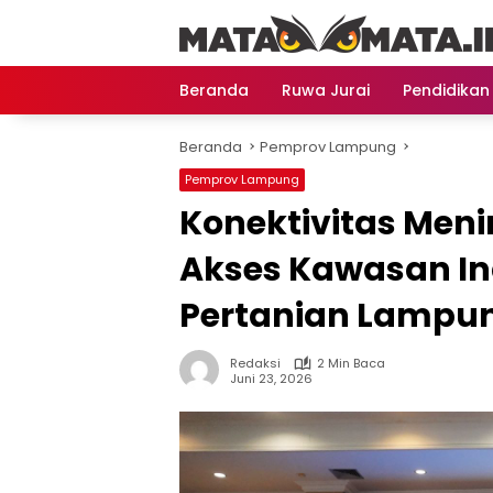
Langsung
ke
konten
Beranda
Ruwa Jurai
Pendidikan
Beranda
Pemprov Lampung
Pemprov Lampung
Konektivitas Meni
Akses Kawasan In
Pertanian Lampu
Redaksi
2 Min Baca
Juni 23, 2026