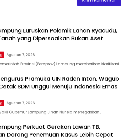
ampung Luruskan Polemik Lahan Ryacudu,
anah yang Dipersoalkan Bukan Aset
ng
Agustus 7, 2026
emerintah Provinsi (Pemprov) Lampung memberikan klarifikasi…
engurus Pramuka UIN Raden Intan, Wagub
 Cetak SDM Unggul Menuju Indonesia Emas
ng
Agustus 7, 2026
Wakil Gubernur Lampung Jihan Nurlela menegaskan…
ampung Perkuat Gerakan Lawan TB,
an Dorong Penemuan Kasus Lebih Cepat