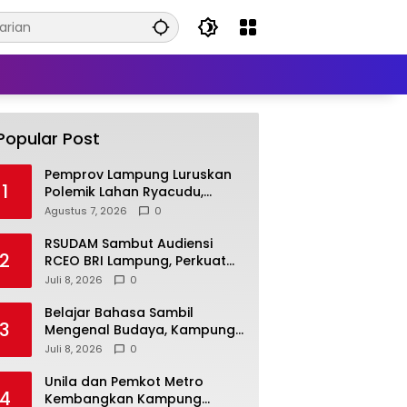
Popular Post
Pemprov Lampung Luruskan
1
Polemik Lahan Ryacudu,
Tegaskan Tanah yang
Agustus 7, 2026
0
Dipersoalkan Bukan Aset
Provinsi
RSUDAM Sambut Audiensi
2
RCEO BRI Lampung, Perkuat
Kolaborasi untuk
Juli 8, 2026
0
Pengembangan Layanan dan
SDM
Belajar Bahasa Sambil
3
Mengenal Budaya, Kampung
Prancis Metro Diminati
Juli 8, 2026
0
Masyarakat
Unila dan Pemkot Metro
4
Kembangkan Kampung