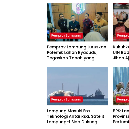
Pemprov Lampung
Pempr
Pemprov Lampung Luruskan
Kukuhk
Polemik Lahan Ryacudu,
UIN Ra
Tegaskan Tanah yang
Jihan A
Dipersoalkan Bukan Aset
Menuju
Provinsi
Pemprov Lampung
Pempr
Lampung Masuki Era
BPS: L
Teknologi Antariksa, Satelit
Provins
Lampung-1 Siap Dukung
Pertum
Pertanian Berbasis AI
Terting