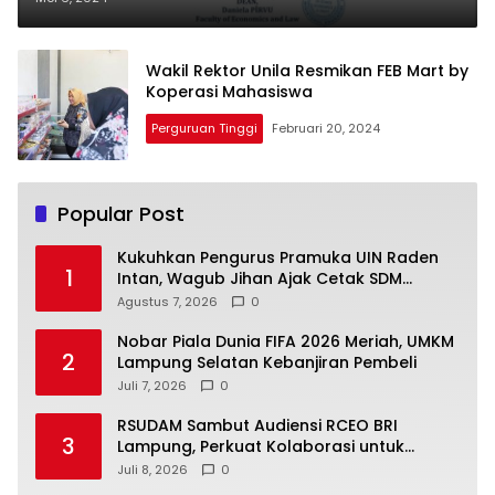
KTI di Rumania
Wakil Rektor Unila Resmikan FEB Mart by
Koperasi Mahasiswa
Perguruan Tinggi
Februari 20, 2024
Popular Post
Kukuhkan Pengurus Pramuka UIN Raden
1
Intan, Wagub Jihan Ajak Cetak SDM
Unggul Menuju Indonesia Emas 2045
Agustus 7, 2026
0
Nobar Piala Dunia FIFA 2026 Meriah, UMKM
2
Lampung Selatan Kebanjiran Pembeli
Juli 7, 2026
0
RSUDAM Sambut Audiensi RCEO BRI
3
Lampung, Perkuat Kolaborasi untuk
Pengembangan Layanan dan SDM
Juli 8, 2026
0