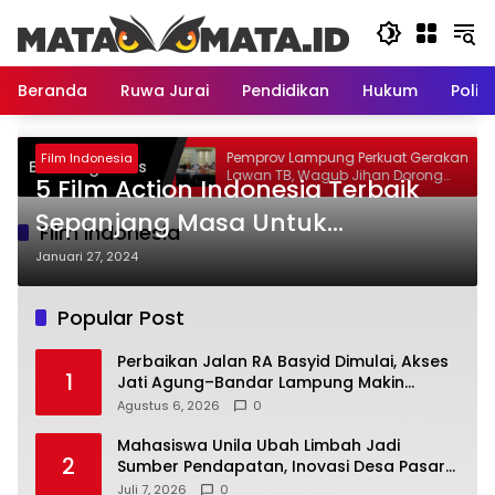
Langsung
ke
konten
Beranda
Ruwa Jurai
Pendidikan
Hukum
Politi
Basyid Dimulai, Akses
Pemprov Lampung Perkuat Gerakan
Film Indonesia
Breaking News
 Lampung Makin
Lawan TB, Wagub Jihan Dorong
5 Film Action Indonesia Terbaik
Penemuan Kasus Lebih Cepat dan
Tuntas
Sepanjang Masa Untuk
Film Indonesia
Menemani Weekend Kalian
Januari 27, 2024
Popular Post
Perbaikan Jalan RA Basyid Dimulai, Akses
1
Jati Agung–Bandar Lampung Makin
Lancar
Agustus 6, 2026
0
Mahasiswa Unila Ubah Limbah Jadi
2
Sumber Pendapatan, Inovasi Desa Pasar
Krui Raih Pengakuan Nasional
Juli 7, 2026
0