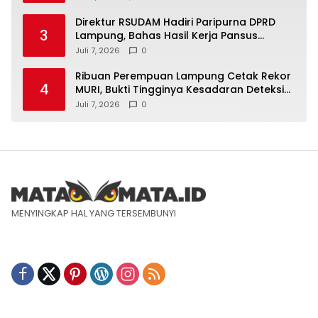
Direktur RSUDAM Hadiri Paripurna DPRD
3
Lampung, Bahas Hasil Kerja Pansus
Laporan Keuangan 2025
Juli 7, 2026
0
Ribuan Perempuan Lampung Cetak Rekor
4
MURI, Bukti Tingginya Kesadaran Deteksi
Dini Kanker Serviks
Juli 7, 2026
0
MENYINGKAP HAL YANG TERSEMBUNYI