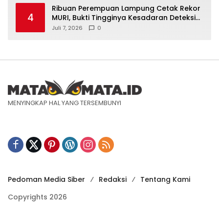
Ribuan Perempuan Lampung Cetak Rekor
4
MURI, Bukti Tingginya Kesadaran Deteksi
Dini Kanker Serviks
Juli 7, 2026
0
MENYINGKAP HAL YANG TERSEMBUNYI
Pedoman Media Siber
Redaksi
Tentang Kami
Copyrights 2026