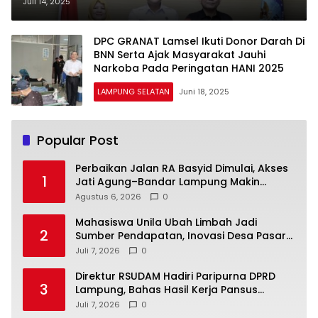
Dengan GRANAT, BNN Lampung
Juli 14, 2025
Selatan Perangi Narkotika
DPC GRANAT Lamsel Ikuti Donor Darah Di
BNN Serta Ajak Masyarakat Jauhi
Narkoba Pada Peringatan HANI 2025
LAMPUNG SELATAN
Juni 18, 2025
Popular Post
Perbaikan Jalan RA Basyid Dimulai, Akses
1
Jati Agung–Bandar Lampung Makin
Lancar
Agustus 6, 2026
0
Mahasiswa Unila Ubah Limbah Jadi
2
Sumber Pendapatan, Inovasi Desa Pasar
Krui Raih Pengakuan Nasional
Juli 7, 2026
0
Direktur RSUDAM Hadiri Paripurna DPRD
3
Lampung, Bahas Hasil Kerja Pansus
Laporan Keuangan 2025
Juli 7, 2026
0