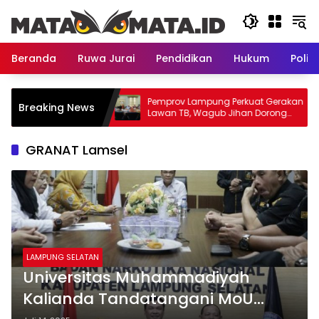
Langsung
ke
konten
Beranda
Ruwa Jurai
Pendidikan
Hukum
Politi
syid Dimulai, Akses
Pemprov Lampung Perkuat Gerakan
Breaking News
Lampung Makin
Lawan TB, Wagub Jihan Dorong
Penemuan Kasus Lebih Cepat dan
Tuntas
GRANAT Lamsel
LAMPUNG SELATAN
Universitas Muhammadiyah
Kalianda Tandatangani MoU