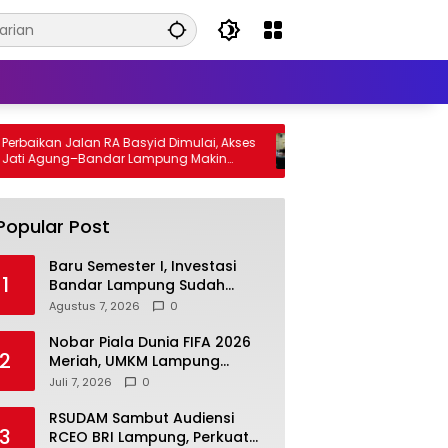
rbaikan Jalan RA Basyid Dimulai, Akses
Pemprov Lampung Perk
ti Agung–Bandar Lampung Makin
Lawan TB, Wagub Jiha
ncar
Penemuan Kasus Lebih
Tuntas
Popular Post
Baru Semester I, Investasi
1
Bandar Lampung Sudah
Rp2,378 Triliun
Agustus 7, 2026
0
Nobar Piala Dunia FIFA 2026
2
Meriah, UMKM Lampung
Selatan Kebanjiran Pembeli
Juli 7, 2026
0
RSUDAM Sambut Audiensi
3
RCEO BRI Lampung, Perkuat