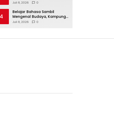
Kolaborasi untuk
Juli 8, 2026
0
Pengembangan Layanan dan
SDM
Belajar Bahasa Sambil
4
Mengenal Budaya, Kampung
Prancis Metro Diminati
Juli 8, 2026
0
Masyarakat