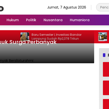
Jumat, 7 Agustus 2026
Hukum
Politik
Nusantara
Humaniora
Baru Semester I, Investasi Bandar
Pe
Lampung Sudah Rp2,378 Triliun
Ja
Masuk Surga Perbanyak
La