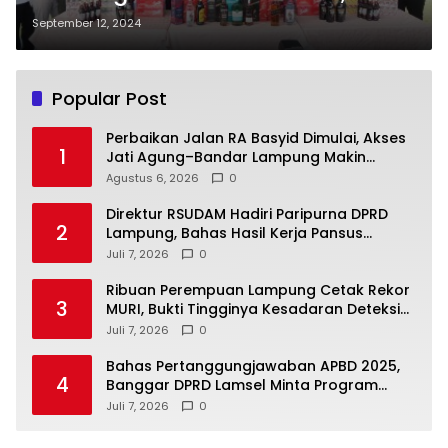
Juta Batang Rokok dan Ribuan
September 12, 2024
Liter MMEA Ilegal Senilai Rp 37,8
Miliar
Popular Post
Perbaikan Jalan RA Basyid Dimulai, Akses
1
Jati Agung–Bandar Lampung Makin
Lancar
Agustus 6, 2026
0
Direktur RSUDAM Hadiri Paripurna DPRD
2
Lampung, Bahas Hasil Kerja Pansus
Laporan Keuangan 2025
Juli 7, 2026
0
Ribuan Perempuan Lampung Cetak Rekor
3
MURI, Bukti Tingginya Kesadaran Deteksi
Dini Kanker Serviks
Juli 7, 2026
0
Bahas Pertanggungjawaban APBD 2025,
4
Banggar DPRD Lamsel Minta Program
UMKM Lebih Tepat Sasaran
Juli 7, 2026
0