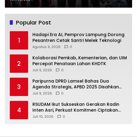
Bandar Lampung
Popular Post
Hadapi Era AI, Pemprov Lampung Dorong
1
Pesantren Cetak Santri Melek Teknologi
Agustus 9, 2026
0
Kolaborasi Pemkab, Kementerian, dan UIM
2
Percepat Penataan Lahan KHDTK
Juli 9, 2026
0
Paripurna DPRD Lamsel Bahas Dua
3
Agenda Strategis, APBD 2025 Disahkan
dan KUA-PPAS 2027 Disampaikan
Juli 9, 2026
0
RSUDAM Ikut Sukseskan Gerakan Radin
4
Inten Asri, Perkuat Komitmen Ciptakan
Lingkungan Sehat
Juli 10, 2026
0