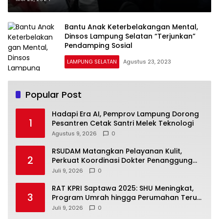
Bantu Anak Keterbelakangan Mental,
Dinsos Lampung Selatan “Terjunkan”
Pendamping Sosial
LAMPUNG SELATAN
Agustus 23, 2023
Popular Post
Hadapi Era AI, Pemprov Lampung Dorong
1
Pesantren Cetak Santri Melek Teknologi
Agustus 9, 2026
0
RSUDAM Matangkan Pelayanan Kulit,
2
Perkuat Koordinasi Dokter Penanggung
Jawab Pasien
Juli 9, 2026
0
RAT KPRI Saptawa 2025: SHU Meningkat,
3
Program Umrah hingga Perumahan Terus
Dikembangkan
Juli 9, 2026
0