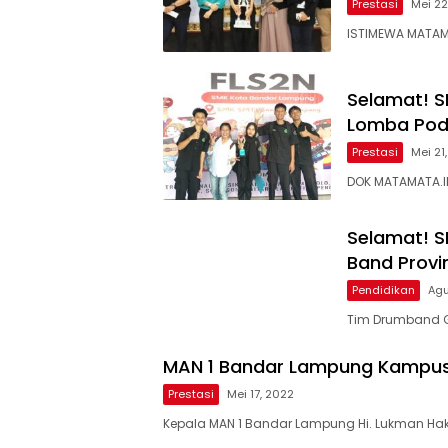
Prestasi
Mei 22
ISTIMEWA MATAM
Selamat! S
Lomba Podc
Prestasi
Mei 21
DOK MATAMATA.I
Selamat! S
Band Provi
Pendidikan
Agu
Tim Drumband G
MAN 1 Bandar Lampung Kampus
Prestasi
Mei 17, 2022
Kepala MAN 1 Bandar Lampung Hi. Lukman Hak