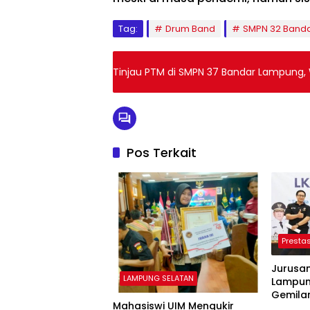
Tag:
Drum Band
SMPN 32 Band
Tinjau PTM di SMPN 37 Bandar Lampung, W
Pos Terkait
Prestas
Jurusa
LAMPUNG SELATAN
Lampung
Gemila
Mahasiswi UIM Mengukir
XXXII