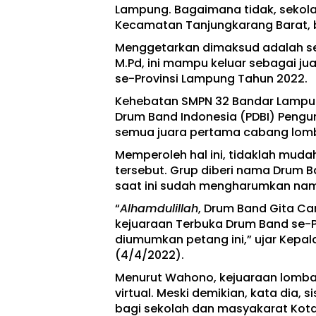
Lampung. Bagaimana tidak, sekolah
Kecamatan Tanjungkarang Barat, 
Menggetarkan dimaksud adalah se
M.Pd, ini mampu keluar sebagai j
se-Provinsi Lampung Tahun 2022.
Kehebatan SMPN 32 Bandar Lampun
Drum Band Indonesia (PDBI) Peng
semua juara pertama cabang lom
Memperoleh hal ini, tidaklah muda
tersebut. Grup diberi nama Drum 
saat ini sudah mengharumkan nama
“
Alhamdulillah
, Drum Band Gita C
kejuaraan Terbuka Drum Band se-P
diumumkan petang ini,” ujar Kepa
(4/4/2022).
Menurut Wahono, kejuaraan lomba
virtual. Meski demikian, kata dia
bagi sekolah dan masyakarat Kot