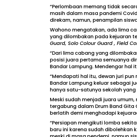
“Perlombaan memang tidak secara 
masih dalam masa pandemi Covid-1
direkam, namun, penampilan siswa 
Wahono mengatakan, ada lima ca
yang dilombakan pada kejuaran ter
Guard, Solo Colour Guard , Field
“Dari lima cabang yang dilombakan
posisi juara pertama semuanya di
Bandar Lampung. Mendengar hal it
“Mendapati hal itu, dewan juri p
Bandar Lampung keluar sebagai ju
hanya satu-satunya sekolah yang
Meski sudah menjadi juara umum,
tergabung dalam Drum Band Gita Ca
berlatih demi menghadapi kejuara
“Persiapan mengikuti lomba sekitar
baru ini karena sudah dibolehkan
meski di masa pendemi, namun sisw