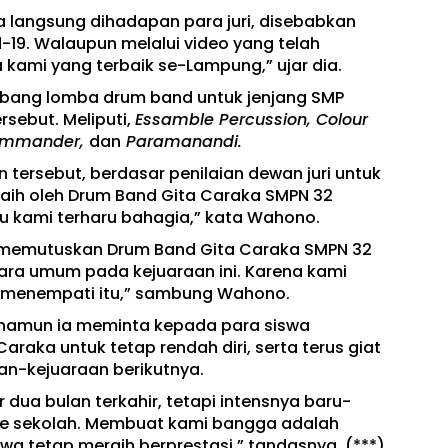
langsung dihadapan para juri, disebabkan
9. Walaupun melalui video yang telah
kami yang terbaik se-Lampung,” ujar dia.
bang lomba drum band untuk jenjang SMP
sebut. Meliputi,
Essamble Percussion, Colour
 Commander,
dan
Paramanandi.
 tersebut, berdasar penilaian dewan juri untuk
raih oleh Drum Band Gita Caraka SMPN 32
u kami terharu bahagia,” kata Wahono.
un memutuskan Drum Band Gita Caraka SMPN 32
ara umum pada kejuaraan ini. Karena kami
 menempati itu,” sambung Wahono.
 namun ia meminta kepada para siswa
raka untuk tetap rendah diri, serta terus giat
an-kejuaraan berikutnya.
 dua bulan terkahir, tetapi intensnya baru-
 ke sekolah. Membuat kami bangga adalah
a tetap meraih berprestasi,” tandasnya. (***)