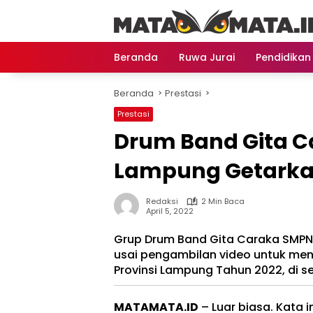
Langsung
ke
konten
Beranda
Ruwa Jurai
Pendidikan
Beranda
Prestasi
Prestasi
Drum Band Gita C
Lampung Getark
Redaksi
2 Min Baca
April 5, 2022
Grup Drum Band Gita Caraka SMP
usai pengambilan video untuk men
Provinsi Lampung Tahun 2022, di s
MATAMATA.ID
– Luar biasa. Kata 