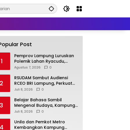
Popular Post
Pemprov Lampung Luruskan
1
Polemik Lahan Ryacudu,
Tegaskan Tanah yang
Agustus 7, 2026
0
Dipersoalkan Bukan Aset
Provinsi
RSUDAM Sambut Audiensi
2
RCEO BRI Lampung, Perkuat
Kolaborasi untuk
Juli 8, 2026
0
Pengembangan Layanan dan
SDM
Belajar Bahasa Sambil
3
Mengenal Budaya, Kampung
Prancis Metro Diminati
Juli 8, 2026
0
Masyarakat
Unila dan Pemkot Metro
4
Kembangkan Kampung