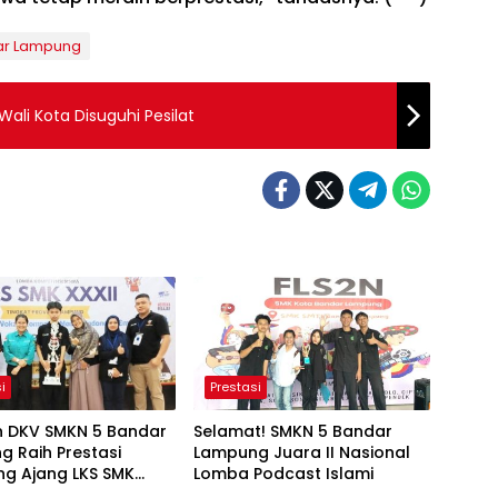
ar Lampung
ali Kota Disuguhi Pesilat
i
Prestasi
n DKV SMKN 5 Bandar
Selamat! SMKN 5 Bandar
 Raih Prestasi
Lampung Juara II Nasional
ng Ajang LKS SMK
Lomba Podcast Islami