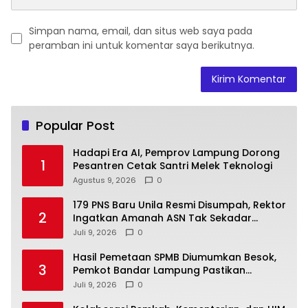
Simpan nama, email, dan situs web saya pada
peramban ini untuk komentar saya berikutnya.
Popular Post
Hadapi Era AI, Pemprov Lampung Dorong
1
Pesantren Cetak Santri Melek Teknologi
Agustus 9, 2026
0
179 PNS Baru Unila Resmi Disumpah, Rektor
2
Ingatkan Amanah ASN Tak Sekadar
Formalitas
Juli 9, 2026
0
Hasil Pemetaan SPMB Diumumkan Besok,
3
Pemkot Bandar Lampung Pastikan
Sekolah Negeri Gratis
Juli 9, 2026
0