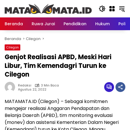
Langsung
ke
konten
Beranda
Ruwa Jurai
Pendidikan
Hukum
Politi
Beranda
Cilegon
Cilegon
Genjot Realisasi APBD, Meski Hari
Libur, Tim Kemendagri Turun ke
Cilegon
Redaksi
3 Min Baca
Agustus 22, 2022
MATAMATA.ID (Cilegon) – Sebagai komitmen
mengejar realisasi Anggaran Pendapatan dan
Belanja Daerah (APBD), tim monitoring evaluasi
(monev) dan asistensi Kementerian Dalam Negeri
(Kemendagri) turun ke Kota Cilegon, Minggu