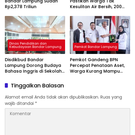
Bandar Lampung Sudah
Pastikan Warga Tak
Rp2,378 Triliun
Kesulitan Air Bersih, 200
Ribu Liter Sudah Disalurkan
Dinas Pendidikan dan
Kebudayaan Bandar Lampung
Pemkot Bandar Lampung
Disdikbud Bandar
Pemkot Gandeng BPN
Lampung Dorong Budaya
Percepat Penataan Aset,
Bahasa Inggris di Sekolah
Warga Kurang Mampu
& Apresiasi GTK
Jadi Prioritas Sertifikasi
Berprestasi
Tanah
Tinggalkan Balasan
Alamat email Anda tidak akan dipublikasikan.
Ruas yang
wajib ditandai
*