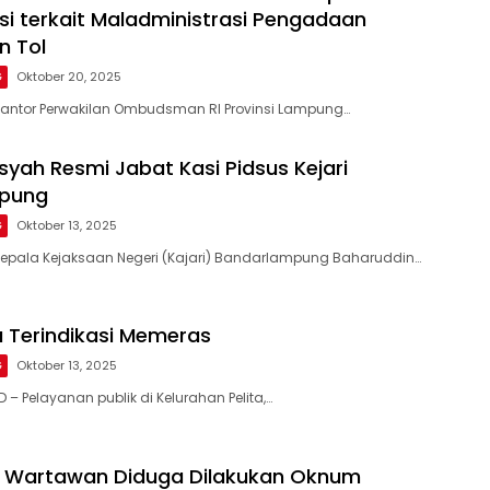
nsi terkait Maladministrasi Pengadaan
n Tol
G
Oktober 20, 2025
Kantor Perwakilan Ombudsman RI Provinsi Lampung…
syah Resmi Jabat Kasi Pidsus Kejari
pung
G
Oktober 13, 2025
Kepala Kejaksaan Negeri (Kajari) Bandarlampung Baharuddin…
ta Terindikasi Memeras
G
Oktober 13, 2025
– Pelayanan publik di Kelurahan Pelita,…
n Wartawan Diduga Dilakukan Oknum