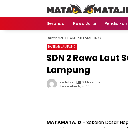
Langsung
ke
konten
Beranda
Ruwa Jurai
Pendidikan
Beranda
BANDAR LAMPUNG
BANDAR LAMPUNG
SDN 2 Rawa Laut 
Lampung
Redaksi
3 Min Baca
September 5, 2023
MATAMATA.ID
– Sekolah Dasar Neg