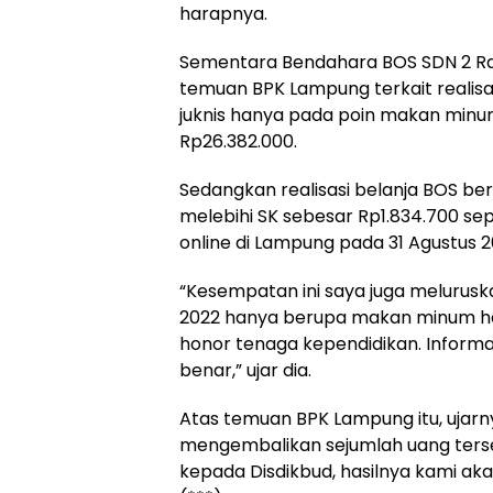
harapnya.
Sementara Bendahara BOS SDN 2 Raw
temuan BPK Lampung terkait realisas
juknis hanya pada poin makan minum
Rp26.382.000.
Sedangkan realisasi belanja BOS b
melebihi SK sebesar Rp1.834.700 se
online di Lampung pada 31 Agustus 20
“Kesempatan ini saya juga meluru
2022 hanya berupa makan minum ha
honor tenaga kependidikan. Inform
benar,” ujar dia.
Atas temuan BPK Lampung itu, ujarny
mengembalikan sejumlah uang terseb
kepada Disdikbud, hasilnya kami ak