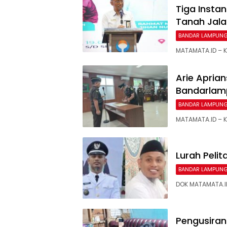
Tiga Insta
Tanah Jala
BANDAR LAMPUN
MATAMATA.ID – 
Arie Aprian
Bandarlam
BANDAR LAMPUN
MATAMATA.ID – 
Lurah Peli
BANDAR LAMPUN
DOK MATAMATA.ID 
Pengusira