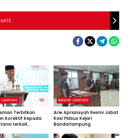
ICoSTE
R LAMPUNG
BANDAR LAMPUNG
man Terbitkan
Arie Apriansyah Resmi Jabat
an Korektif Kepada
Kasi Pidsus Kejari
tansi terkait
Bandarlampung
inistrasi Pengadaan
alan Tol