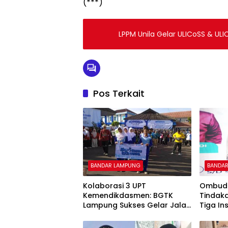
(***)
LPPM Unila Gelar ULICoSS & UL
Pos Terkait
BANDAR LAMPUNG
BANDA
Kolaborasi 3 UPT
Ombuds
Kemendikdasmen: BGTK
Tindak
Lampung Sukses Gelar Jalan
Tiga Ins
Sehat Penuh Kehangatan
Maladm
Tanah J