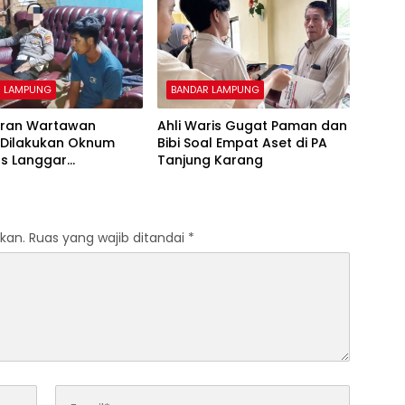
R LAMPUNG
BANDAR LAMPUNG
iran Wartawan
Ahli Waris Gugat Paman dan
 Dilakukan Oknum
Bibi Soal Empat Aset di PA
as Langgar
Tanjung Karang
san Pers
kan.
Ruas yang wajib ditandai
*