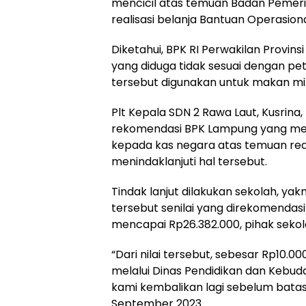
mencicil atas temuan Badan Pemerik
realisasi belanja Bantuan Operasion
Diketahui, BPK RI Perwakilan Provi
yang diduga tidak sesuai dengan pe
tersebut digunakan untuk makan mi
Plt Kepala SDN 2 Rawa Laut, Kusrin
rekomendasi BPK Lampung yang me
kepada kas negara atas temuan real
menindaklanjuti hal tersebut.
Tindak lanjut dilakukan sekolah, y
tersebut senilai yang direkomendas
mencapai Rp26.382.000, pihak sekol
“Dari nilai tersebut, sebesar Rp10.
melalui Dinas Pendidikan dan Kebu
kami kembalikan lagi sebelum batas w
September 2023.