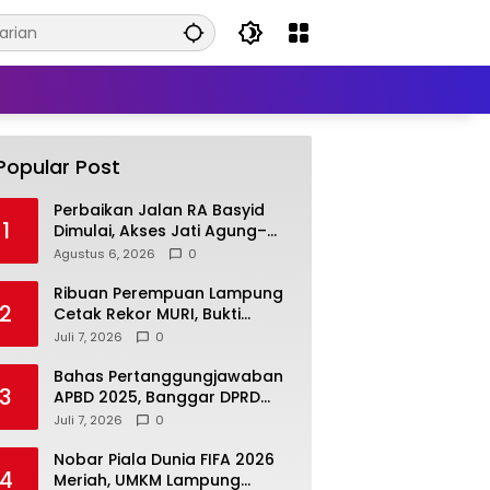
Popular Post
Perbaikan Jalan RA Basyid
1
Dimulai, Akses Jati Agung–
Bandar Lampung Makin
Agustus 6, 2026
0
Lancar
Ribuan Perempuan Lampung
2
Cetak Rekor MURI, Bukti
Tingginya Kesadaran Deteksi
Juli 7, 2026
0
Dini Kanker Serviks
Bahas Pertanggungjawaban
3
APBD 2025, Banggar DPRD
Lamsel Minta Program UMKM
Juli 7, 2026
0
Lebih Tepat Sasaran
Nobar Piala Dunia FIFA 2026
4
Meriah, UMKM Lampung