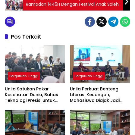
Ramadan 1445H Dengan Festival Anak Saleh
Pos Terkait
Perguruan Tinggi
Perguruan Tinggi
Unila Satukan Pakar
Unila Perkuat Benteng
Kesehatan Dunia, Bahas
Literasi Keuangan,
Teknologi Presisi untuk
Mahasiswa Diajak Jadi
Masa Depan Layanan
Generasi Melek Finansial
Medis