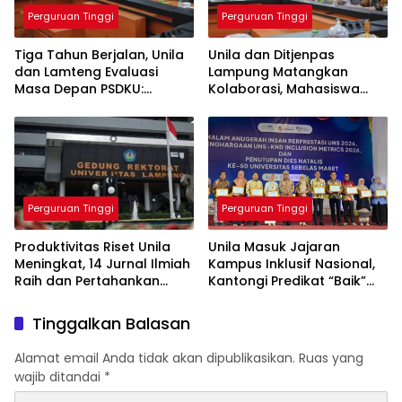
Perguruan Tinggi
Perguruan Tinggi
Tiga Tahun Berjalan, Unila
Unila dan Ditjenpas
dan Lamteng Evaluasi
Lampung Matangkan
Masa Depan PSDKU:
Kolaborasi, Mahasiswa
Targetkan Jadi Model
Berpeluang Magang di
Kampus Daerah
Lapas
Perguruan Tinggi
Perguruan Tinggi
Produktivitas Riset Unila
Unila Masuk Jajaran
Meningkat, 14 Jurnal Ilmiah
Kampus Inklusif Nasional,
Raih dan Pertahankan
Kantongi Predikat “Baik”
Akreditasi Nasional
dari UNS-KND 2026
Tinggalkan Balasan
Alamat email Anda tidak akan dipublikasikan.
Ruas yang
wajib ditandai
*