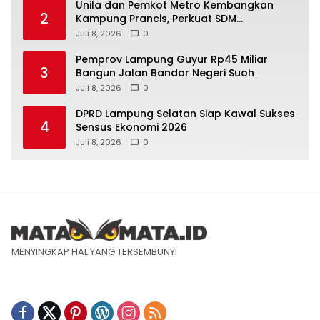
Unila dan Pemkot Metro Kembangkan
2
Kampung Prancis, Perkuat SDM
Berwawasan Internasional
Juli 8, 2026
0
Pemprov Lampung Guyur Rp45 Miliar
3
Bangun Jalan Bandar Negeri Suoh
Juli 8, 2026
0
DPRD Lampung Selatan Siap Kawal Sukses
4
Sensus Ekonomi 2026
Juli 8, 2026
0
MENYINGKAP HAL YANG TERSEMBUNYI