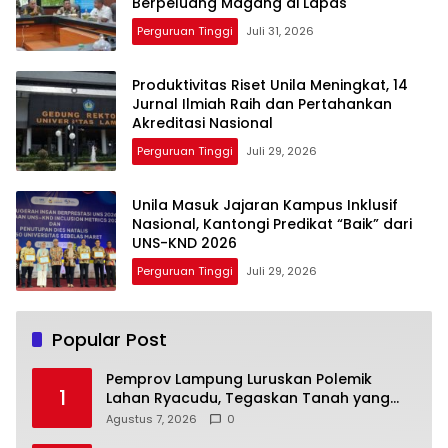
Berpeluang Magang di Lapas
Perguruan Tinggi
Juli 31, 2026
Produktivitas Riset Unila Meningkat, 14
Jurnal Ilmiah Raih dan Pertahankan
Akreditasi Nasional
Perguruan Tinggi
Juli 29, 2026
Unila Masuk Jajaran Kampus Inklusif
Nasional, Kantongi Predikat “Baik” dari
UNS-KND 2026
Perguruan Tinggi
Juli 29, 2026
Popular Post
Pemprov Lampung Luruskan Polemik
1
Lahan Ryacudu, Tegaskan Tanah yang
Dipersoalkan Bukan Aset Provinsi
Agustus 7, 2026
0