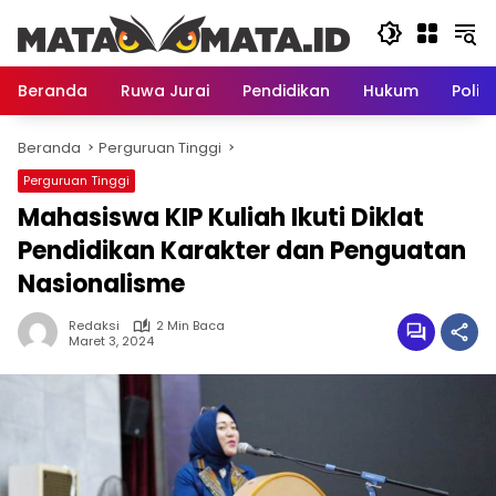
Langsung
ke
konten
Beranda
Ruwa Jurai
Pendidikan
Hukum
Politi
Beranda
Perguruan Tinggi
Perguruan Tinggi
Mahasiswa KIP Kuliah Ikuti Diklat
Pendidikan Karakter dan Penguatan
Nasionalisme
Redaksi
2 Min Baca
Maret 3, 2024