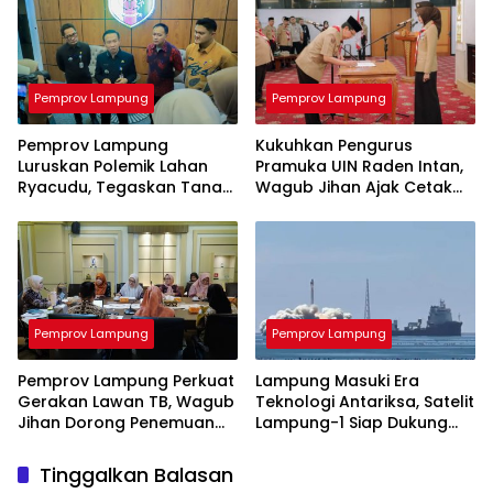
Pemprov Lampung
Pemprov Lampung
Pemprov Lampung
Kukuhkan Pengurus
Luruskan Polemik Lahan
Pramuka UIN Raden Intan,
Ryacudu, Tegaskan Tanah
Wagub Jihan Ajak Cetak
yang Dipersoalkan Bukan
SDM Unggul Menuju
Aset Provinsi
Indonesia Emas 2045
Pemprov Lampung
Pemprov Lampung
Pemprov Lampung Perkuat
Lampung Masuki Era
Gerakan Lawan TB, Wagub
Teknologi Antariksa, Satelit
Jihan Dorong Penemuan
Lampung-1 Siap Dukung
Kasus Lebih Cepat dan
Pertanian Berbasis AI
Tuntas
Tinggalkan Balasan