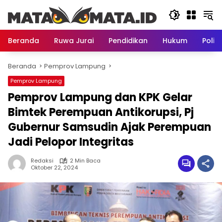
Langsung
ke
konten
Beranda
Ruwa Jurai
Pendidikan
Hukum
Politi
Beranda
Pemprov Lampung
Pemprov Lampung
Pemprov Lampung dan KPK Gelar
Bimtek Perempuan Antikorupsi, Pj
Gubernur Samsudin Ajak Perempuan
Jadi Pelopor Integritas
Redaksi
2 Min Baca
Oktober 22, 2024