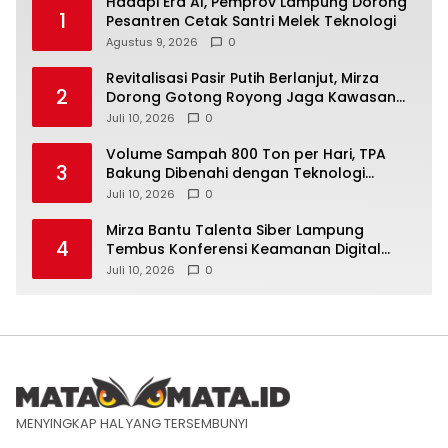
Hadapi Era AI, Pemprov Lampung Dorong
1
Pesantren Cetak Santri Melek Teknologi
Agustus 9, 2026
0
Revitalisasi Pasir Putih Berlanjut, Mirza
2
Dorong Gotong Royong Jaga Kawasan
Wisata
Juli 10, 2026
0
Volume Sampah 800 Ton per Hari, TPA
3
Bakung Dibenahi dengan Teknologi
Ramah Lingkungan
Juli 10, 2026
0
Mirza Bantu Talenta Siber Lampung
4
Tembus Konferensi Keamanan Digital
Dunia
Juli 10, 2026
0
MENYINGKAP HAL YANG TERSEMBUNYI