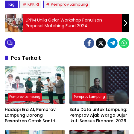
Tag:
KPK RI
Pemprov Lampung
LPPM Unila Gelar Workshop Penulisan
Proposal Matching Fund 2024
Pos Terkait
Pemprov Lampung
Pemprov Lampung
Hadapi Era AI, Pemprov
Satu Data untuk Lampung:
Lampung Dorong
Pemprov Ajak Warga Jujur
Pesantren Cetak Santri
Ikuti Sensus Ekonomi 2026
Melek Teknologi