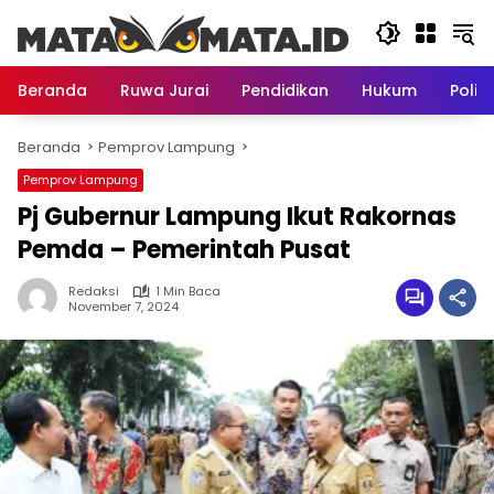
Langsung
ke
konten
Beranda
Ruwa Jurai
Pendidikan
Hukum
Politi
Beranda
Pemprov Lampung
Pemprov Lampung
Pj Gubernur Lampung Ikut Rakornas
Pemda – Pemerintah Pusat
Redaksi
1 Min Baca
November 7, 2024