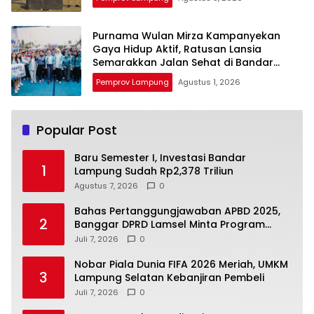
Purnama Wulan Mirza Kampanyekan
Gaya Hidup Aktif, Ratusan Lansia
Semarakkan Jalan Sehat di Bandar
Lampung
Pemprov Lampung
Agustus 1, 2026
Popular Post
Baru Semester I, Investasi Bandar
1
Lampung Sudah Rp2,378 Triliun
Agustus 7, 2026
0
Bahas Pertanggungjawaban APBD 2025,
2
Banggar DPRD Lamsel Minta Program
UMKM Lebih Tepat Sasaran
Juli 7, 2026
0
Nobar Piala Dunia FIFA 2026 Meriah, UMKM
3
Lampung Selatan Kebanjiran Pembeli
Juli 7, 2026
0