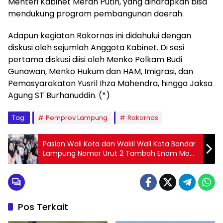
Menteri Kabinet Merah Putih, yang diharapkan bisa
mendukung program pembangunan daerah.
Adapun kegiatan Rakornas ini didahului dengan
diskusi oleh sejumlah Anggota Kabinet. Di sesi
pertama diskusi diisi oleh Menko Polkam Budi
Gunawan, Menko Hukum dan HAM, Imigrasi, dan
Pemasyarakatan Yusril Ihza Mahendra, hingga Jaksa
Agung ST Burhanuddin. (*)
Tag:
Pemprov Lampung
Rakornas
Paslon Wali Kota dan Wakil Wali Kota Bandar
Lampung Nomor Urut 2 Tambah Enam Mobil
Jenazah
Pos Terkait