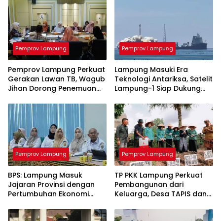
Pemprov Lampung
Pemprov Lampung
Pemprov Lampung Perkuat
Lampung Masuki Era
Gerakan Lawan TB, Wagub
Teknologi Antariksa, Satelit
Jihan Dorong Penemuan
Lampung-1 Siap Dukung
Kasus Lebih Cepat dan
Pertanian Berbasis AI
Tuntas
Pemprov Lampung
Pemprov Lampung
BPS: Lampung Masuk
TP PKK Lampung Perkuat
Jajaran Provinsi dengan
Pembangunan dari
Pertumbuhan Ekonomi
Keluarga, Desa TAPIS dan
Tertinggi di Sumatera
Sekolah Lansia Resmi
Diluncurkan