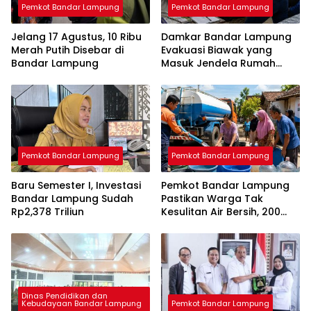
Pemkot Bandar Lampung
Pemkot Bandar Lampung
Jelang 17 Agustus, 10 Ribu
Damkar Bandar Lampung
Merah Putih Disebar di
Evakuasi Biawak yang
Bandar Lampung
Masuk Jendela Rumah
Mahasiswi
Pemkot Bandar Lampung
Pemkot Bandar Lampung
Baru Semester I, Investasi
Pemkot Bandar Lampung
Bandar Lampung Sudah
Pastikan Warga Tak
Rp2,378 Triliun
Kesulitan Air Bersih, 200
Ribu Liter Sudah Disalurkan
Dinas Pendidikan dan
Kebudayaan Bandar Lampung
Pemkot Bandar Lampung