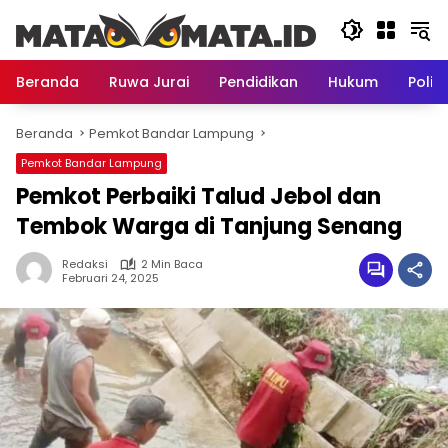
Langsung
ke
konten
Beranda
Ruwa Jurai
Pendidikan
Hukum
Politi
Beranda
Pemkot Bandar Lampung
Pemkot Bandar Lampung
Pemkot Perbaiki Talud Jebol dan
Tembok Warga di Tanjung Senang
Redaksi
2 Min Baca
Februari 24, 2025