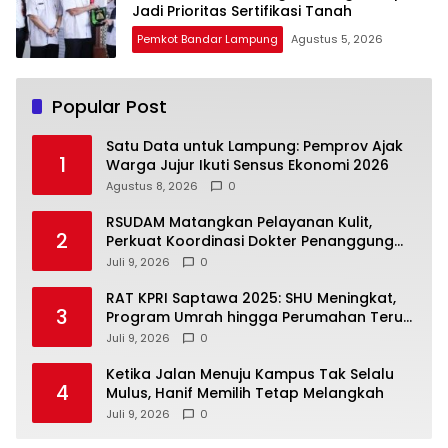
Jadi Prioritas Sertifikasi Tanah
Pemkot Bandar Lampung
Agustus 5, 2026
Popular Post
Satu Data untuk Lampung: Pemprov Ajak
1
Warga Jujur Ikuti Sensus Ekonomi 2026
Agustus 8, 2026
0
RSUDAM Matangkan Pelayanan Kulit,
2
Perkuat Koordinasi Dokter Penanggung
Jawab Pasien
Juli 9, 2026
0
RAT KPRI Saptawa 2025: SHU Meningkat,
3
Program Umrah hingga Perumahan Terus
Dikembangkan
Juli 9, 2026
0
Ketika Jalan Menuju Kampus Tak Selalu
4
Mulus, Hanif Memilih Tetap Melangkah
Juli 9, 2026
0