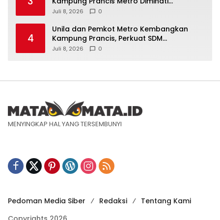
3
Kampung Prancis Metro Diminati
Masyarakat
Juli 8, 2026
0
Unila dan Pemkot Metro Kembangkan
4
Kampung Prancis, Perkuat SDM
Berwawasan Internasional
Juli 8, 2026
0
MENYINGKAP HAL YANG TERSEMBUNYI
Pedoman Media Siber
Redaksi
Tentang Kami
Copyrights 2026