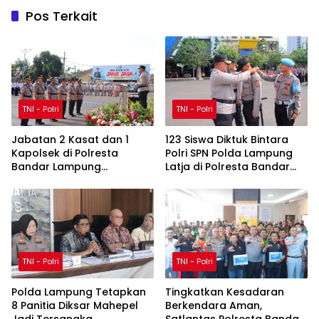
Pos Terkait
TNI - Polri
TNI - Polri
Jabatan 2 Kasat dan 1
123 Siswa Diktuk Bintara
Kapolsek di Polresta
Polri SPN Polda Lampung
Bandar Lampung
Latja di Polresta Bandar
Diserahterimakan
Lampung
TNI - Polri
TNI - Polri
Polda Lampung Tetapkan
Tingkatkan Kesadaran
8 Panitia Diksar Mahepel
Berkendara Aman,
Jadi Tersangka
Satlantas Polresta Bandar