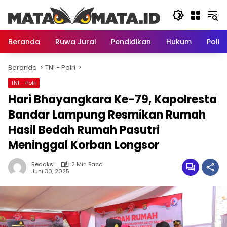
Langsung
ke
konten
Beranda
Ruwa Jurai
Pendidikan
Hukum
Politi
Beranda
TNI - Polri
TNI - Polri
Hari Bhayangkara Ke-79, Kapolresta
Bandar Lampung Resmikan Rumah
Hasil Bedah Rumah Pasutri
Meninggal Korban Longsor
Redaksi
2 Min Baca
Juni 30, 2025