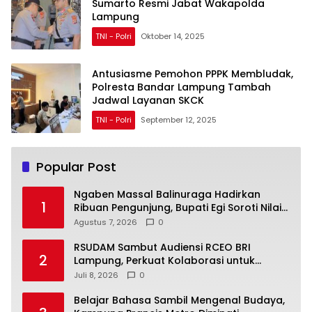
Sumarto Resmi Jabat Wakapolda
Lampung
TNI - Polri
Oktober 14, 2025
Antusiasme Pemohon PPPK Membludak,
Polresta Bandar Lampung Tambah
Jadwal Layanan SKCK
TNI - Polri
September 12, 2025
Popular Post
Ngaben Massal Balinuraga Hadirkan
1
Ribuan Pengunjung, Bupati Egi Soroti Nilai
Budaya dan Gotong Royong
Agustus 7, 2026
0
RSUDAM Sambut Audiensi RCEO BRI
2
Lampung, Perkuat Kolaborasi untuk
Pengembangan Layanan dan SDM
Juli 8, 2026
0
Belajar Bahasa Sambil Mengenal Budaya,