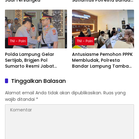
Lampung Gelar Safety
Campaign dan Safety
Riding
TNI - Polri
TNI - Polri
Polda Lampung Gelar
Antusiasme Pemohon PPPK
Sertijab, Brigjen Pol
Membludak, Polresta
Sumarto Resmi Jabat
Bandar Lampung Tambah
Wakapolda Lampung
Jadwal Layanan SKCK
Tinggalkan Balasan
Alamat email Anda tidak akan dipublikasikan.
Ruas yang
wajib ditandai
*