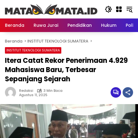
Langsung
ke
konten
Beranda
Ruwa Jurai
Pendidikan
Hukum
Politi
Beranda
INSTITUT TEKNOLOGI SUMATERA
INSTITUT TEKNOLOGI SUMATERA
Itera Catat Rekor Penerimaan 4.929
Mahasiswa Baru, Terbesar
Sepanjang Sejarah
Redaksi
3 Min Baca
Agustus 11, 2025