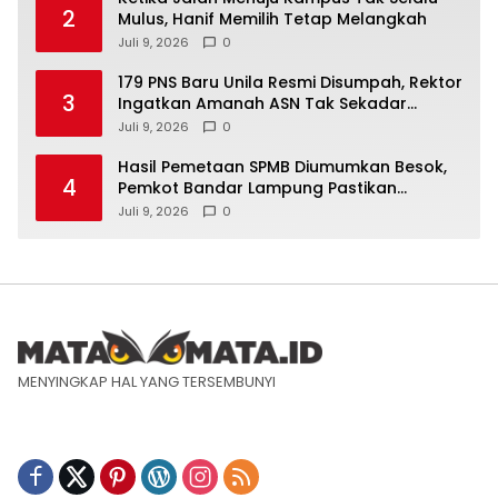
2
Mulus, Hanif Memilih Tetap Melangkah
Juli 9, 2026
0
179 PNS Baru Unila Resmi Disumpah, Rektor
3
Ingatkan Amanah ASN Tak Sekadar
Formalitas
Juli 9, 2026
0
Hasil Pemetaan SPMB Diumumkan Besok,
4
Pemkot Bandar Lampung Pastikan
Sekolah Negeri Gratis
Juli 9, 2026
0
MENYINGKAP HAL YANG TERSEMBUNYI