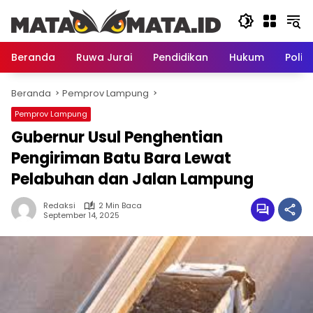
Langsung
ke
konten
Beranda
Ruwa Jurai
Pendidikan
Hukum
Politi
Beranda
Pemprov Lampung
Pemprov Lampung
Gubernur Usul Penghentian
Pengiriman Batu Bara Lewat
Pelabuhan dan Jalan Lampung
Redaksi
2 Min Baca
September 14, 2025