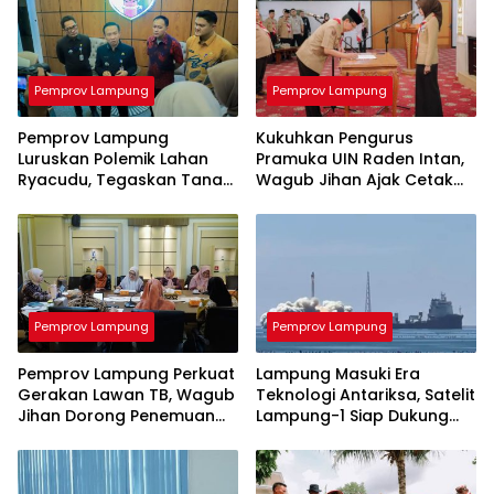
Pemprov Lampung
Pemprov Lampung
Pemprov Lampung
Kukuhkan Pengurus
Luruskan Polemik Lahan
Pramuka UIN Raden Intan,
Ryacudu, Tegaskan Tanah
Wagub Jihan Ajak Cetak
yang Dipersoalkan Bukan
SDM Unggul Menuju
Aset Provinsi
Indonesia Emas 2045
Pemprov Lampung
Pemprov Lampung
Pemprov Lampung Perkuat
Lampung Masuki Era
Gerakan Lawan TB, Wagub
Teknologi Antariksa, Satelit
Jihan Dorong Penemuan
Lampung-1 Siap Dukung
Kasus Lebih Cepat dan
Pertanian Berbasis AI
Tuntas