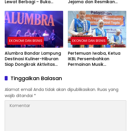
Lewat Berbagi – Buka
Jejama dan Resmikan
Puasa Bersama
Logo Baru
EKONOMI DAN BISNIS
EKONOMI DAN BISNIS
Alumbra Bandar Lampung
Pertemuan Iwaba, Ketua
Destinasi Kuliner-Hiburan
IKBL Persembahkan
Siap Dongkrak Aktivitas
Permainan Musik
Kota
Tradisional Cetik
Tinggalkan Balasan
Alamat email Anda tidak akan dipublikasikan.
Ruas yang
wajib ditandai
*