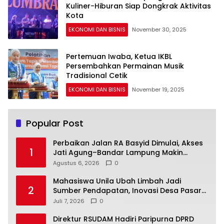
Kuliner-Hiburan Siap Dongkrak Aktivitas
Kota
EKONOMI DAN BISNIS
November 30, 2025
Pertemuan Iwaba, Ketua IKBL
Persembahkan Permainan Musik
Tradisional Cetik
EKONOMI DAN BISNIS
November 19, 2025
Popular Post
Perbaikan Jalan RA Basyid Dimulai, Akses
1
Jati Agung–Bandar Lampung Makin
Lancar
Agustus 6, 2026
0
Mahasiswa Unila Ubah Limbah Jadi
2
Sumber Pendapatan, Inovasi Desa Pasar
Krui Raih Pengakuan Nasional
Juli 7, 2026
0
Direktur RSUDAM Hadiri Paripurna DPRD