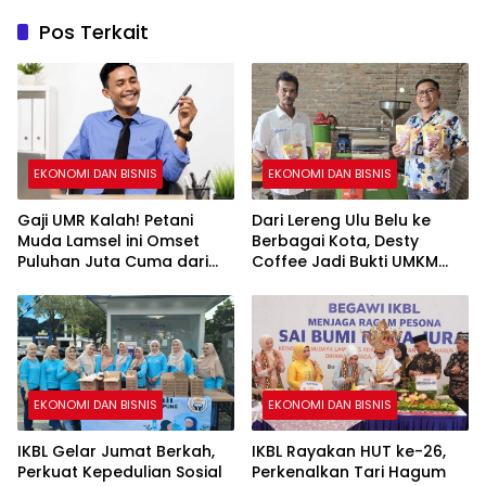
Pos Terkait
EKONOMI DAN BISNIS
EKONOMI DAN BISNIS
Gaji UMR Kalah! Petani
Dari Lereng Ulu Belu ke
Muda Lamsel ini Omset
Berbagai Kota, Desty
Puluhan Juta Cuma dari
Coffee Jadi Bukti UMKM
Jagung
Lokal Mampu Menembus
Pasar Nasional
EKONOMI DAN BISNIS
EKONOMI DAN BISNIS
IKBL Gelar Jumat Berkah,
IKBL Rayakan HUT ke-26,
Perkuat Kepedulian Sosial
Perkenalkan Tari Hagum