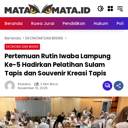
Langsung
ke
konten
Beranda
Ruwa Jurai
Pendidikan
Hukum
Politi
Beranda
EKONOMI DAN BISNIS
EKONOMI DAN BISNIS
Pertemuan Rutin Iwaba Lampung
Ke-5 Hadirkan Pelatihan Sulam
Tapis dan Souvenir Kreasi Tapis
Redaksi
2 Min Baca
November 19, 2025