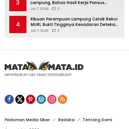
3
Lampung, Bahas Hasil Kerja Pansus
Laporan Keuangan 2025
Juli 7, 2026
0
Ribuan Perempuan Lampung Cetak Rekor
4
MURI, Bukti Tingginya Kesadaran Deteksi
Dini Kanker Serviks
Juli 7, 2026
0
MENYINGKAP HAL YANG TERSEMBUNYI
Pedoman Media Siber
Redaksi
Tentang Kami