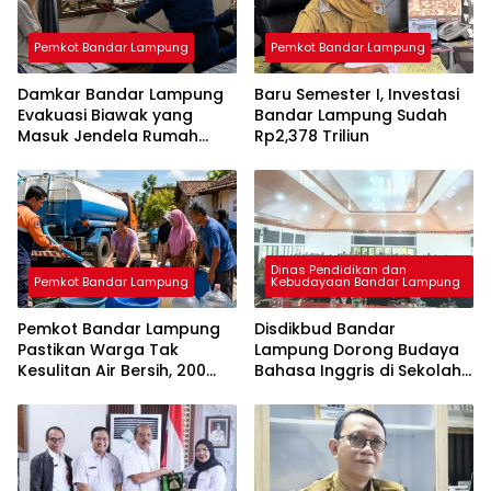
Pemkot Bandar Lampung
Pemkot Bandar Lampung
Damkar Bandar Lampung
Baru Semester I, Investasi
Evakuasi Biawak yang
Bandar Lampung Sudah
Masuk Jendela Rumah
Rp2,378 Triliun
Mahasiswi
Dinas Pendidikan dan
Pemkot Bandar Lampung
Kebudayaan Bandar Lampung
Pemkot Bandar Lampung
Disdikbud Bandar
Pastikan Warga Tak
Lampung Dorong Budaya
Kesulitan Air Bersih, 200
Bahasa Inggris di Sekolah
Ribu Liter Sudah Disalurkan
& Apresiasi GTK
Berprestasi