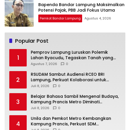
Bapenda Bandar Lampung Maksimalkan
Potensi Pajak, PBB Jadi Fokus Utama
Pemkot Bandar Lampung
Agustus 4, 2026
Popular Post
Pemprov Lampung Luruskan Polemik
1
Lahan Ryacudu, Tegaskan Tanah yang
Dipersoalkan Bukan Aset Provinsi
Agustus 7, 2026
0
RSUDAM Sambut Audiensi RCEO BRI
2
Lampung, Perkuat Kolaborasi untuk
Pengembangan Layanan dan SDM
Juli 8, 2026
0
Belajar Bahasa Sambil Mengenal Budaya,
3
Kampung Prancis Metro Diminati
Masyarakat
Juli 8, 2026
0
Unila dan Pemkot Metro Kembangkan
4
Kampung Prancis, Perkuat SDM
Berwawasan Internasional
Juli 8, 2026
0