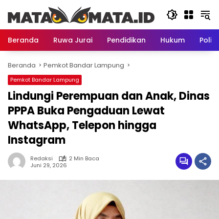
Langsung
ke
konten
Beranda
Ruwa Jurai
Pendidikan
Hukum
Politi
Beranda
Pemkot Bandar Lampung
Pemkot Bandar Lampung
Lindungi Perempuan dan Anak, Dinas
PPPA Buka Pengaduan Lewat
WhatsApp, Telepon hingga
Instagram
Redaksi
2 Min Baca
Juni 29, 2026