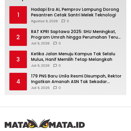
Hadapi Era AI, Pemprov Lampung Dorong
1
Pesantren Cetak Santri Melek Teknologi
Agustus 9, 2026
0
RAT KPRI Saptawa 2025: SHU Meningkat,
2
Program Umrah hingga Perumahan Terus
Dikembangkan
Juli 9, 2026
0
Ketika Jalan Menuju Kampus Tak Selalu
3
Mulus, Hanif Memilih Tetap Melangkah
Juli 9, 2026
0
179 PNS Baru Unila Resmi Disumpah, Rektor
4
Ingatkan Amanah ASN Tak Sekadar
Formalitas
Juli 9, 2026
0