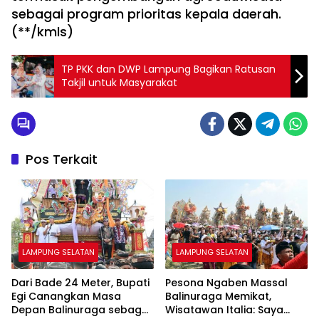
sebagai program prioritas kepala daerah.
(**/kmls)
TP PKK dan DWP Lampung Bagikan Ratusan
Takjil untuk Masyarakat
Pos Terkait
LAMPUNG SELATAN
LAMPUNG SELATAN
Dari Bade 24 Meter, Bupati
Pesona Ngaben Massal
Egi Canangkan Masa
Balinuraga Memikat,
Depan Balinuraga sebagai
Wisatawan Italia: Saya