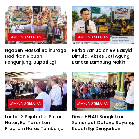
Ikon Wisata Budaya
Sangat Mencintai Budaya
Indonesia
LAMPUNG SELATAN
LAMPUNG SELATAN
Ngaben Massal Balinuraga
Perbaikan Jalan RA Basyid
Hadirkan Ribuan
Dimulai, Akses Jati Agung–
Pengunjung, Bupati Egi
Bandar Lampung Makin
Soroti Nilai Budaya dan
Lancar
Gotong Royong
LAMPUNG SELATAN
LAMPUNG SELATAN
Lantik 12 Pejabat di Pasar
Desa HELAU Bangkitkan
Natar, Egi Tekankan
Semangat Gotong Royong,
Program Harus Tumbuh,
Bupati Egi Dengarkan
Berdampak dan
Aspirasi Warga