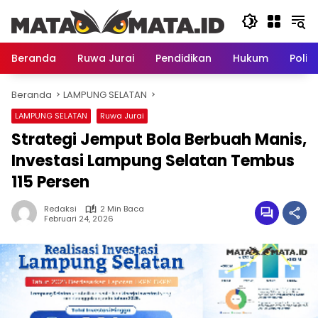
Langsung
ke
konten
Beranda
Ruwa Jurai
Pendidikan
Hukum
Politi
Beranda
LAMPUNG SELATAN
LAMPUNG SELATAN
Ruwa Jurai
Strategi Jemput Bola Berbuah Manis,
Investasi Lampung Selatan Tembus
115 Persen
Redaksi
2 Min Baca
Februari 24, 2026