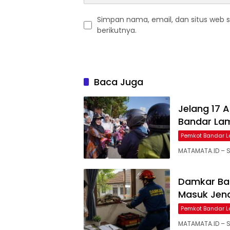
Simpan nama, email, dan situs web 
berikutnya.
Baca Juga
Jelang 17 A
Bandar La
Pemkot Bandar 
MATAMATA.ID – 
Damkar Ba
Masuk Jen
Pemkot Bandar 
MATAMATA.ID – S