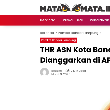
Langsung
ke
konten
Beranda
Ruwa Jurai
Pendidikan
Beranda
Pemkot Bandar Lampung
Pemkot Bandar Lampung
THR ASN Kota Ban
Dianggarkan di A
Redaksi
2 Min Baca
Maret 3, 2026