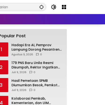
Popular Post
Hadapi Era AI, Pemprov
1
Lampung Dorong Pesantren
Cetak Santri Melek Teknologi
Agustus 9, 2026
0
179 PNS Baru Unila Resmi
2
Disumpah, Rektor Ingatkan
Amanah ASN Tak Sekadar
Juli 9, 2026
0
Formalitas
Hasil Pemetaan SPMB
3
Diumumkan Besok, Pemkot
Bandar Lampung Pastikan
Juli 9, 2026
0
Sekolah Negeri Gratis
Kolaborasi Pemkab,
4
Kementerian, dan UIM