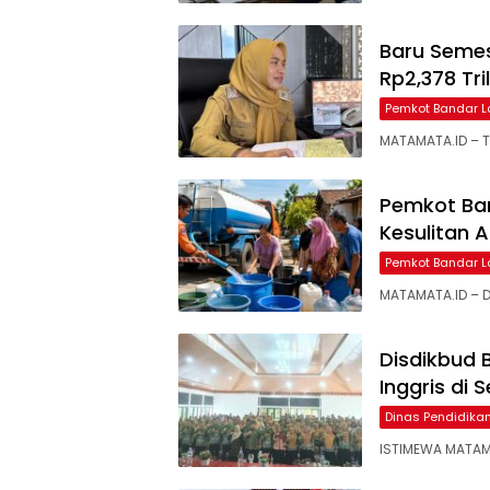
Baru Semes
Rp2,378 Tri
Pemkot Bandar 
MATAMATA.ID – T
Pemkot Ba
Kesulitan A
Pemkot Bandar 
MATAMATA.ID – D
Disdikbud
Inggris di 
Dinas Pendidik
ISTIMEWA MATAM