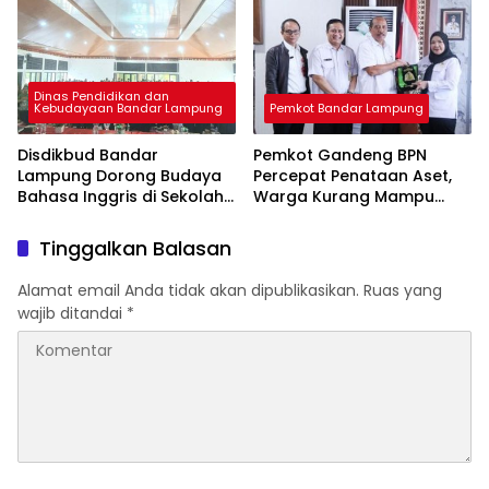
Dinas Pendidikan dan
Kebudayaan Bandar Lampung
Pemkot Bandar Lampung
Disdikbud Bandar
Pemkot Gandeng BPN
Lampung Dorong Budaya
Percepat Penataan Aset,
Bahasa Inggris di Sekolah
Warga Kurang Mampu
& Apresiasi GTK
Jadi Prioritas Sertifikasi
Berprestasi
Tanah
Tinggalkan Balasan
Alamat email Anda tidak akan dipublikasikan.
Ruas yang
wajib ditandai
*