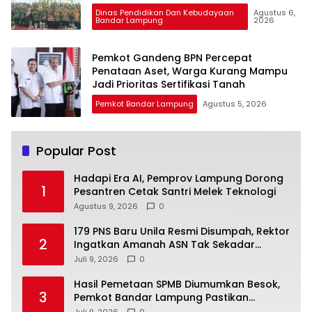
Dinas Pendidikan Dan Kebudayaan
Agustus 6,
Bandar Lampung
2026
Pemkot Gandeng BPN Percepat
Penataan Aset, Warga Kurang Mampu
Jadi Prioritas Sertifikasi Tanah
Pemkot Bandar Lampung
Agustus 5, 2026
Popular Post
Hadapi Era AI, Pemprov Lampung Dorong
1
Pesantren Cetak Santri Melek Teknologi
Agustus 9, 2026
0
179 PNS Baru Unila Resmi Disumpah, Rektor
2
Ingatkan Amanah ASN Tak Sekadar
Formalitas
Juli 9, 2026
0
Hasil Pemetaan SPMB Diumumkan Besok,
3
Pemkot Bandar Lampung Pastikan
Sekolah Negeri Gratis