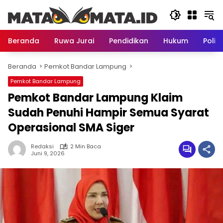
Langsung
ke
konten
Beranda
Ruwa Jurai
Pendidikan
Hukum
Politi
Beranda
Pemkot Bandar Lampung
Pemkot Bandar Lampung
Pemkot Bandar Lampung Klaim
Sudah Penuhi Hampir Semua Syarat
Operasional SMA Siger
Redaksi
2 Min Baca
Juni 9, 2026