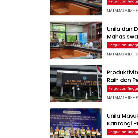
Perguruan Tinggi
MATAMATA.ID – H
Unila dan 
Mahasiswa
Perguruan Tinggi
MATAMATA.ID – U
Produktivit
Raih dan P
Perguruan Tinggi
MATAMATA.ID – Pr
Unila Masuk
Kantongi P
Perguruan Tinggi