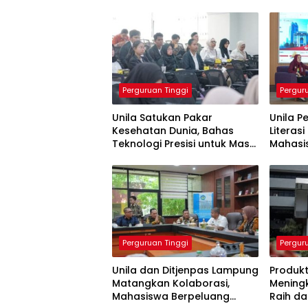
Perguruan Tinggi
Pergur
Unila Satukan Pakar
Unila P
Kesehatan Dunia, Bahas
Literas
Teknologi Presisi untuk Masa
Mahasis
Depan Layanan Medis
Generas
Perguruan Tinggi
Pergur
Unila dan Ditjenpas Lampung
Produkt
Matangkan Kolaborasi,
Meningk
Mahasiswa Berpeluang
Raih d