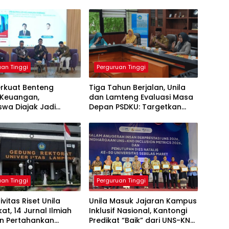
uan Tinggi
Perguruan Tinggi
erkuat Benteng
Tiga Tahun Berjalan, Unila
i Keuangan,
dan Lamteng Evaluasi Masa
wa Diajak Jadi
Depan PSDKU: Targetkan
i Melek Finansial
Jadi Model Kampus Daerah
uan Tinggi
Perguruan Tinggi
ivitas Riset Unila
Unila Masuk Jajaran Kampus
at, 14 Jurnal Ilmiah
Inklusif Nasional, Kantongi
an Pertahankan
Predikat “Baik” dari UNS-KND