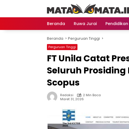
Langsung
ke
konten
Beranda
Ruwa Jurai
Pendidikan
Beranda
Perguruan Tinggi
Perguruan Tinggi
FT Unila Catat Pre
Seluruh Prosiding 
Scopus
Redaksi
2 Min Baca
Maret 31, 2026