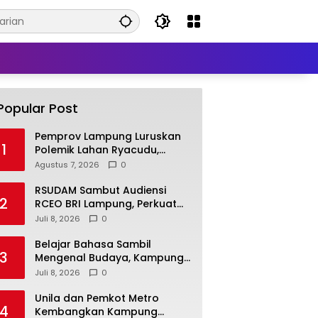
Popular Post
Pemprov Lampung Luruskan
1
Polemik Lahan Ryacudu,
Tegaskan Tanah yang
Agustus 7, 2026
0
Dipersoalkan Bukan Aset
Provinsi
RSUDAM Sambut Audiensi
2
RCEO BRI Lampung, Perkuat
Kolaborasi untuk
Juli 8, 2026
0
Pengembangan Layanan dan
SDM
Belajar Bahasa Sambil
3
Mengenal Budaya, Kampung
Prancis Metro Diminati
Juli 8, 2026
0
Masyarakat
Unila dan Pemkot Metro
4
Kembangkan Kampung