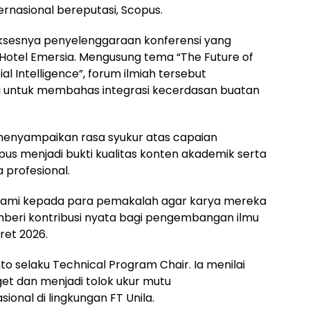
rnasional bereputasi, Scopus.
 suksesnya penyelenggaraan konferensi yang
 Hotel Emersia. Mengusung tema “The Future of
cial Intelligence”, forum ilmiah tersebut
a untuk membahas integrasi kecerdasan buatan
 menyampaikan rasa syukur atas capaian
pus menjadi bukti kualitas konten akademik serta
 profesional.
 kami kepada para pemakalah agar karya mereka
beri kontribusi nyata bagi pengembangan ilmu
ret 2026.
o selaku Technical Program Chair. Ia menilai
rget dan menjadi tolok ukur mutu
ional di lingkungan FT Unila.