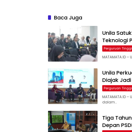
Baca Juga
Unila Satu
Teknologi 
Perguruan Tinggi
MATAMATA.ID – U
Unila Perk
Diajak Jadi
Perguruan Tinggi
MATAMATA.ID – 
dalam…
Tiga Tahun
Depan PSD