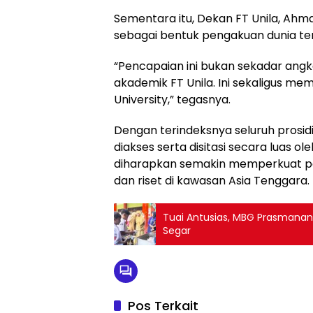
Sementara itu, Dekan FT Unila, Ahm
sebagai bentuk pengakuan dunia terh
“Pencapaian ini bukan sekadar ang
akademik FT Unila. Ini sekaligus m
University,” tegasnya.
Dengan terindeksnya seluruh prosidi
diakses serta disitasi secara luas ol
diharapkan semakin memperkuat pos
dan riset di kawasan Asia Tenggara. 
Tuai Antusias, MBG Prasmanan 
Segar
Pos Terkait