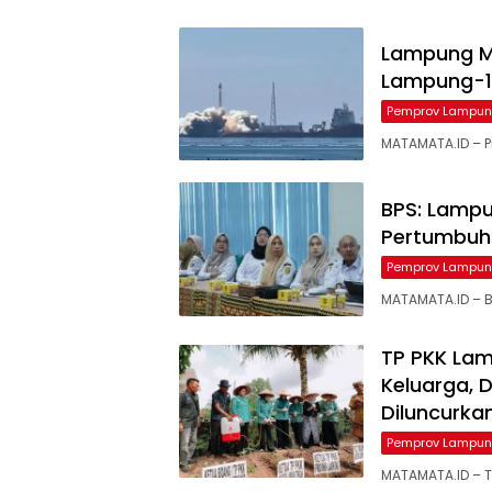
Lampung Ma
Lampung-1 
Pemprov Lampu
MATAMATA.ID – 
BPS: Lampu
Pertumbuha
Pemprov Lampu
MATAMATA.ID – B
TP PKK La
Keluarga, 
Diluncurka
Pemprov Lampu
MATAMATA.ID – T