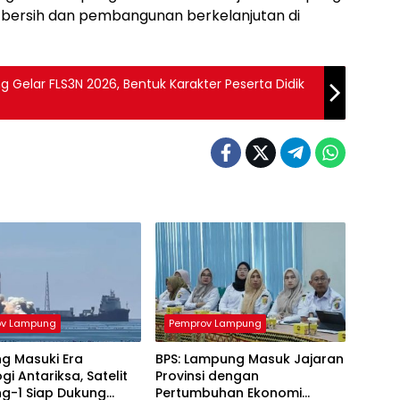
i bersih dan pembangunan berkelanjutan di
 Gelar FLS3N 2026, Bentuk Karakter Peserta Didik
ov Lampung
Pemprov Lampung
g Masuki Era
BPS: Lampung Masuk Jajaran
gi Antariksa, Satelit
Provinsi dengan
g-1 Siap Dukung
Pertumbuhan Ekonomi