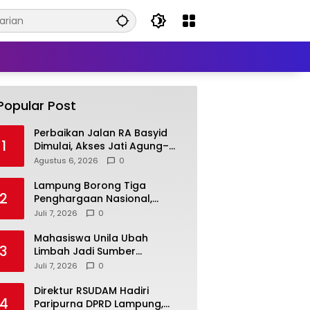
Popular Post
Perbaikan Jalan RA Basyid
1
Dimulai, Akses Jati Agung–
Bandar Lampung Makin
Agustus 6, 2026
0
Lancar
Lampung Borong Tiga
2
Penghargaan Nasional,
Perkuat Posisi sebagai
Juli 7, 2026
0
Daerah Penggerak Ekonomi
Syariah
Mahasiswa Unila Ubah
3
Limbah Jadi Sumber
Pendapatan, Inovasi Desa
Juli 7, 2026
0
Pasar Krui Raih Pengakuan
Nasional
Direktur RSUDAM Hadiri
4
Paripurna DPRD Lampung,