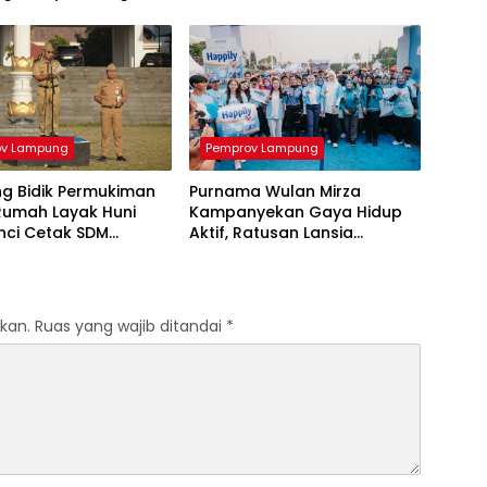
an Berbasis AI
Tertinggi di Sumatera
ov Lampung
Pemprov Lampung
g Bidik Permukiman
Purnama Wulan Mirza
Rumah Layak Huni
Kampanyekan Gaya Hidup
nci Cetak SDM
Aktif, Ratusan Lansia
itas
Semarakkan Jalan Sehat di
Bandar Lampung
kan.
Ruas yang wajib ditandai
*