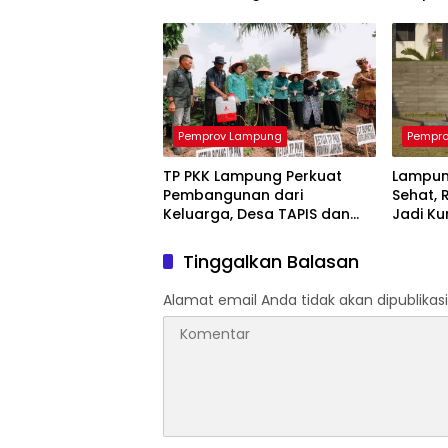
Kasus Lebih Cepat dan
Pertani
Tuntas
Pemprov Lampung
Pempr
TP PKK Lampung Perkuat
Lampun
Pembangunan dari
Sehat, 
Keluarga, Desa TAPIS dan
Jadi Ku
Sekolah Lansia Resmi
Berkual
Diluncurkan
Tinggalkan Balasan
Alamat email Anda tidak akan dipublikasi