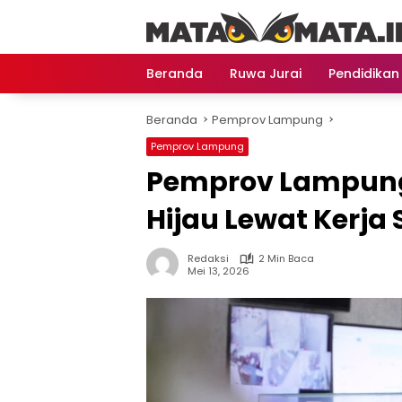
Langsung
ke
konten
Beranda
Ruwa Jurai
Pendidikan
Beranda
Pemprov Lampung
Pemprov Lampung
Pemprov Lampung B
Hijau Lewat Kerja
Redaksi
2 Min Baca
Mei 13, 2026