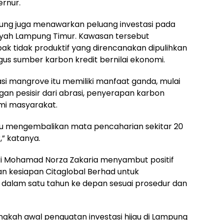
ernur.
pung juga menawarkan peluang investasi pada
layah Lampung Timur. Kawasan tersebut
 tidak produktif yang direncanakan dipulihkan
us sumber karbon kredit bernilai ekonomi.
asi mangrove itu memiliki manfaat ganda, mulai
gan pesisir dari abrasi, penyerapan karbon
mi masyarakat.
pu mengembalikan mata pencaharian sekitar 20
,” katanya.
Sri Mohamad Norza Zakaria menyambut positif
n kesiapan Citaglobal Berhad untuk
k dalam satu tahun ke depan sesuai prosedur dan
angkah awal penguatan investasi hijau di Lampung