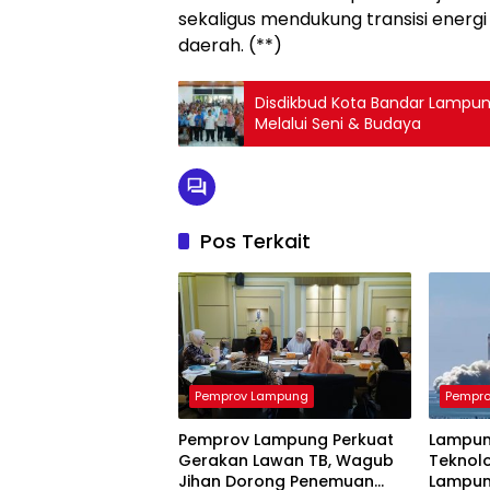
sekaligus mendukung transisi energ
daerah. (**)
Disdikbud Kota Bandar Lampung
Melalui Seni & Budaya
Pos Terkait
Pemprov Lampung
Pempr
Pemprov Lampung Perkuat
Lampun
Gerakan Lawan TB, Wagub
Teknolo
Jihan Dorong Penemuan
Lampun