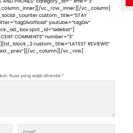
 AND PHONES” category_id=”” limit=”3″
c_column_inner][/vc_row_inner][/vc_column]
_social_counter custom_title=”STAY
ter=”tagDivofficial” youtube=”tagDiv”
ck_ad_box spot_id=”sidebar”]
RECENT COMMENTS” number=”3″
[td_block_2 custom_title=”LATEST REVIEWS”
=”next_prev”][/vc_column][/vc_row]
kan.
Ruas yang wajib ditandai
*