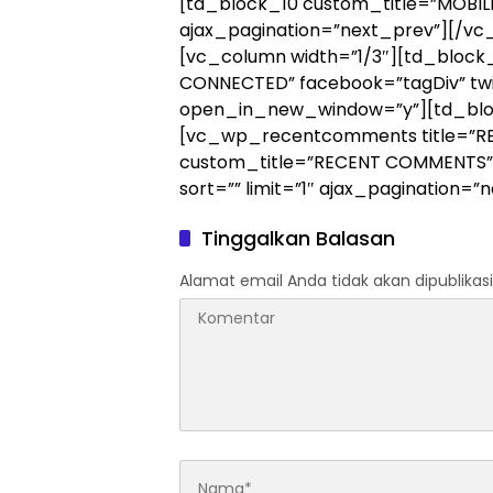
[td_block_10 custom_title=”MOBILE
ajax_pagination=”next_prev”][/v
[vc_column width=”1/3″][td_block
CONNECTED” facebook=”tagDiv” twit
open_in_new_window=”y”][td_blo
[vc_wp_recentcomments title=”
custom_title=”RECENT COMMENTS”]
sort=”” limit=”1″ ajax_pagination
Tinggalkan Balasan
Alamat email Anda tidak akan dipublikasi