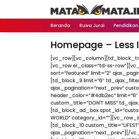
Langsung
ke
konten
Beranda
Ruwa Jurai
Pendidikan
Homepage – Less 
[vc_row][vc_column][td_block_tr
[vc_row el_class=”td-ss-row”][vc
sort=”featured” limit=”2″ ajax_pag
[td_block_9 limit=”6″ td_ajax_filt
ajax_pagination=”next_prev” cust
header_color=”#4db2ec” limit=”6″ 
custom_title=”DON'T MISS” td_ajax
[td_block_ad_box spot_id=”cust
WORLD” category_id=””][vc_row_in
[td_block_10 custom_title=”LIFESTY
ajax_pagination=”next_prev”][/vc