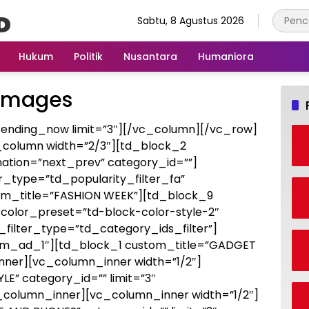
Sabtu, 8 Agustus 2026
Hukum
Politik
Nusantara
Humaniora
Images
ending_now limit=”3″][/vc_column][/vc_row]
_column width=”2/3″][td_block_2
ination=”next_prev” category_id=””]
er_type=”td_popularity_filter_fa”
om_title=”FASHION WEEK”][td_block_9
color_preset=”td-block-color-style-2″
_filter_type=”td_category_ids_filter”]
om_ad_1″][td_block_1 custom_title=”GADGET
ner][vc_column_inner width=”1/2″]
LE” category_id=”” limit=”3″
_column_inner][vc_column_inner width=”1/2″]