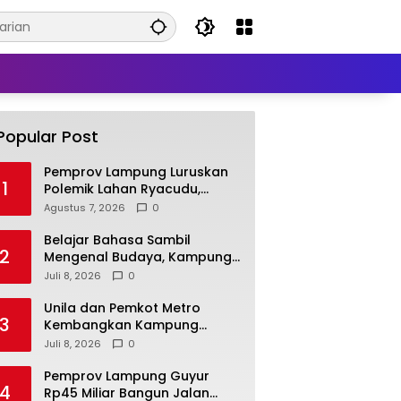
Popular Post
Pemprov Lampung Luruskan
1
Polemik Lahan Ryacudu,
Tegaskan Tanah yang
Agustus 7, 2026
0
Dipersoalkan Bukan Aset
Provinsi
Belajar Bahasa Sambil
2
Mengenal Budaya, Kampung
Prancis Metro Diminati
Juli 8, 2026
0
Masyarakat
Unila dan Pemkot Metro
3
Kembangkan Kampung
Prancis, Perkuat SDM
Juli 8, 2026
0
Berwawasan Internasional
Pemprov Lampung Guyur
4
Rp45 Miliar Bangun Jalan