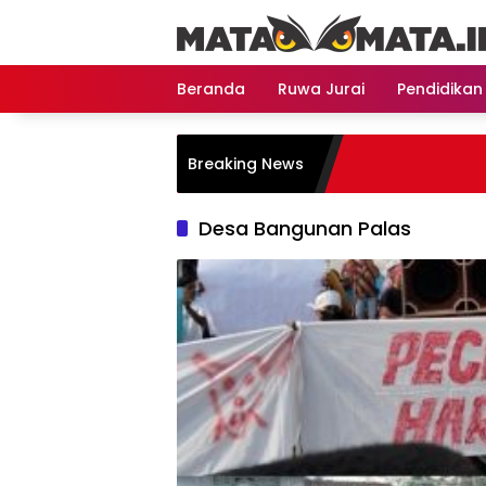
Langsung
ke
konten
Beranda
Ruwa Jurai
Pendidikan
Breaking News
Desa Bangunan Palas