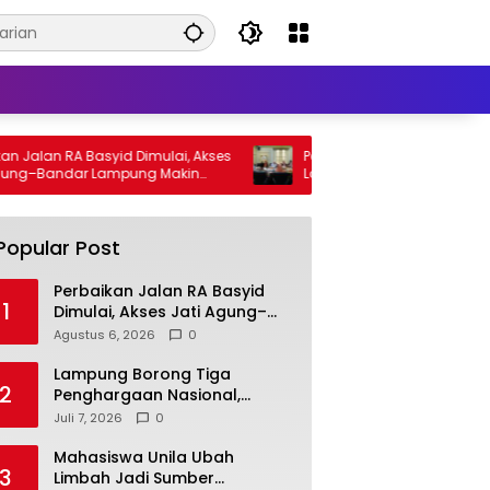
alan RA Basyid Dimulai, Akses
Pemprov Lampung Perkuat Gera
g–Bandar Lampung Makin
Lawan TB, Wagub Jihan Dorong
Penemuan Kasus Lebih Cepat d
Tuntas
Popular Post
Perbaikan Jalan RA Basyid
1
Dimulai, Akses Jati Agung–
Bandar Lampung Makin
Agustus 6, 2026
0
Lancar
Lampung Borong Tiga
2
Penghargaan Nasional,
Perkuat Posisi sebagai
Juli 7, 2026
0
Daerah Penggerak Ekonomi
Syariah
Mahasiswa Unila Ubah
3
Limbah Jadi Sumber