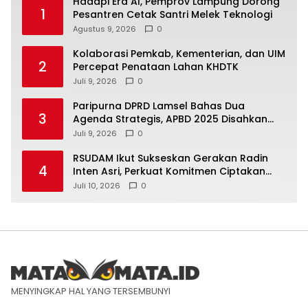
Hadapi Era AI, Pemprov Lampung Dorong
1
Pesantren Cetak Santri Melek Teknologi
Agustus 9, 2026
0
Kolaborasi Pemkab, Kementerian, dan UIM
2
Percepat Penataan Lahan KHDTK
Juli 9, 2026
0
Paripurna DPRD Lamsel Bahas Dua
3
Agenda Strategis, APBD 2025 Disahkan
dan KUA-PPAS 2027 Disampaikan
Juli 9, 2026
0
RSUDAM Ikut Sukseskan Gerakan Radin
4
Inten Asri, Perkuat Komitmen Ciptakan
Lingkungan Sehat
Juli 10, 2026
0
MENYINGKAP HAL YANG TERSEMBUNYI