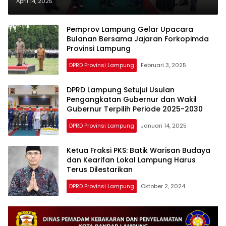
Pembangunan Berkelanjutan di
April 14, 2025
Lampung
Pemprov Lampung Gelar Upacara
Bulanan Bersama Jajaran Forkopimda
Provinsi Lampung
DPRD Provinsi Lampung
Februari 3, 2025
DPRD Lampung Setujui Usulan
Pengangkatan Gubernur dan Wakil
Gubernur Terpilih Periode 2025-2030
DPRD Provinsi Lampung
Januari 14, 2025
Ketua Fraksi PKS: Batik Warisan Budaya
dan Kearifan Lokal Lampung Harus
Terus Dilestarikan
DPRD Provinsi Lampung
Oktober 2, 2024