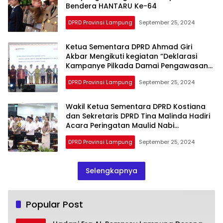
Bendera HANTARU Ke-64
DPRD Provinsi Lampung
September 25, 2024
Ketua Sementara DPRD Ahmad Giri
Akbar Mengikuti kegiatan “Deklarasi
Kampanye Pilkada Damai Pengawasan
Pilgub dan Wagub di Provinsi Lampung
DPRD Provinsi Lampung
September 25, 2024
Tahun 2024”
Wakil Ketua Sementara DPRD Kostiana
dan Sekretaris DPRD Tina Malinda Hadiri
Acara Peringatan Maulid Nabi
Muhammad SAW
DPRD Provinsi Lampung
September 25, 2024
Selengkapnya
Popular Post