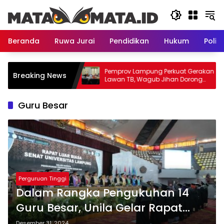
Langsung
ke
konten
Beranda
Ruwa Jurai
Pendidikan
Hukum
Politi
asyid Dimulai, Akses
Pemprov Lampung Perkuat Gerakan
Breaking News
 Lampung Makin
Lawan TB, Wagub Jihan Dorong
Penemuan Kasus Lebih Cepat dan
Tuntas
Guru Besar
Perguruan Tinggi
Dalam Rangka Pengukuhan 14
Guru Besar, Unila Gelar Rapat
Senar Luar Biasa
Desember 31, 2024