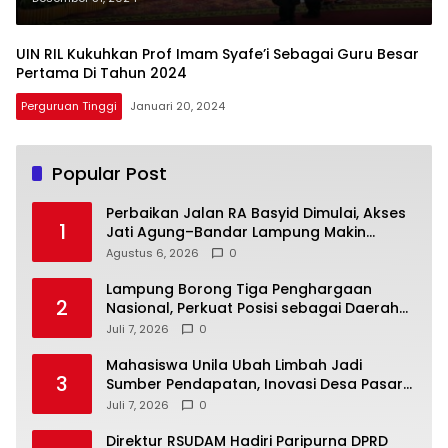
UIN RIL Kukuhkan Prof Imam Syafe’i Sebagai Guru Besar
Pertama Di Tahun 2024
Perguruan Tinggi
Januari 20, 2024
Popular Post
Perbaikan Jalan RA Basyid Dimulai, Akses
1
Jati Agung–Bandar Lampung Makin
Lancar
Agustus 6, 2026
0
Lampung Borong Tiga Penghargaan
2
Nasional, Perkuat Posisi sebagai Daerah
Penggerak Ekonomi Syariah
Juli 7, 2026
0
Mahasiswa Unila Ubah Limbah Jadi
3
Sumber Pendapatan, Inovasi Desa Pasar
Krui Raih Pengakuan Nasional
Juli 7, 2026
0
Direktur RSUDAM Hadiri Paripurna DPRD