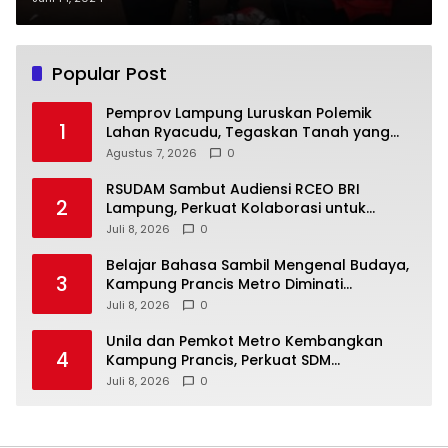
Popular Post
Pemprov Lampung Luruskan Polemik
1
Lahan Ryacudu, Tegaskan Tanah yang
Dipersoalkan Bukan Aset Provinsi
Agustus 7, 2026
0
RSUDAM Sambut Audiensi RCEO BRI
2
Lampung, Perkuat Kolaborasi untuk
Pengembangan Layanan dan SDM
Juli 8, 2026
0
Belajar Bahasa Sambil Mengenal Budaya,
3
Kampung Prancis Metro Diminati
Masyarakat
Juli 8, 2026
0
Unila dan Pemkot Metro Kembangkan
4
Kampung Prancis, Perkuat SDM
Berwawasan Internasional
Juli 8, 2026
0