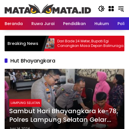
Langsung
ke
konten
Beranda
Ruwa Jurai
Pendidikan
Hukum
Politi
skan Polemik
Dari Bade 24 Meter, Bupati Egi
Breaking News
skan Tanah yang
Canangkan Masa Depan Balinuraga
t Provinsi
sebagai Ikon Wisata Budaya
Hut Bhayangkara
LAMPUNG SELATAN
Sambut Hari Bhayangkara ke-78,
Polres Lampung Selatan Gelar
Donor Darah
Juni 14, 2024