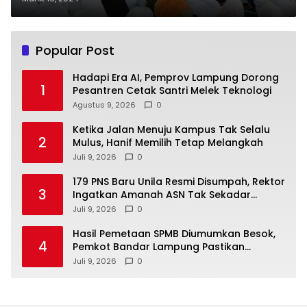
Popular Post
Hadapi Era AI, Pemprov Lampung Dorong
1
Pesantren Cetak Santri Melek Teknologi
Agustus 9, 2026
0
Ketika Jalan Menuju Kampus Tak Selalu
2
Mulus, Hanif Memilih Tetap Melangkah
Juli 9, 2026
0
179 PNS Baru Unila Resmi Disumpah, Rektor
3
Ingatkan Amanah ASN Tak Sekadar
Formalitas
Juli 9, 2026
0
Hasil Pemetaan SPMB Diumumkan Besok,
4
Pemkot Bandar Lampung Pastikan
Sekolah Negeri Gratis
Juli 9, 2026
0