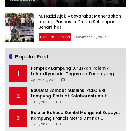
M. Hazizi Ajak Masyarakat Menerapkan
Idiologi Pancasila Dalam Kehidupan
Sehari-hari
LAMPUNG SELATAN
September 25, 2024
Popular Post
Pemprov Lampung Luruskan Polemik
1
Lahan Ryacudu, Tegaskan Tanah yang
Dipersoalkan Bukan Aset Provinsi
Agustus 7, 2026
0
RSUDAM Sambut Audiensi RCEO BRI
2
Lampung, Perkuat Kolaborasi untuk
Pengembangan Layanan dan SDM
Juli 8, 2026
0
Belajar Bahasa Sambil Mengenal Budaya,
3
Kampung Prancis Metro Diminati
Masyarakat
Juli 8, 2026
0