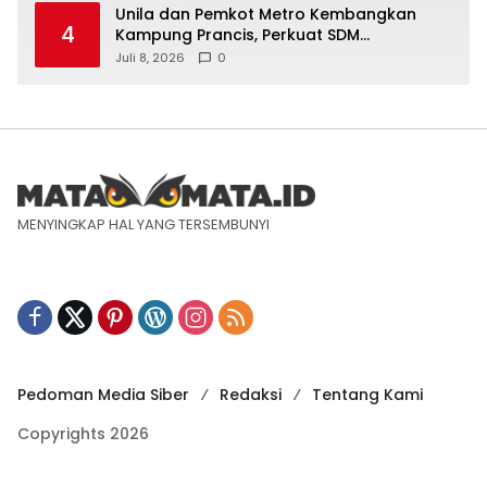
Unila dan Pemkot Metro Kembangkan
4
Kampung Prancis, Perkuat SDM
Berwawasan Internasional
Juli 8, 2026
0
MENYINGKAP HAL YANG TERSEMBUNYI
Pedoman Media Siber
Redaksi
Tentang Kami
Copyrights 2026