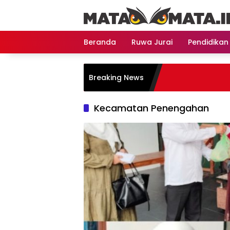
Langsung
ke
konten
Beranda
Ruwa Jurai
Pendidikan
Breaking News
Kecamatan Penengahan