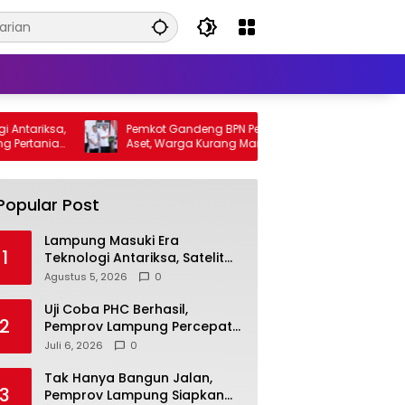
ariksa,
Pemkot Gandeng BPN Percepat Penataan
Un
rtanian
Aset, Warga Kurang Mampu Jadi
Ba
Prioritas Sertifikasi Tanah
De
Popular Post
Lampung Masuki Era
1
Teknologi Antariksa, Satelit
Lampung-1 Siap Dukung
Agustus 5, 2026
0
Pertanian Berbasis AI
Uji Coba PHC Berhasil,
2
Pemprov Lampung Percepat
Inovasi untuk Petani
Juli 6, 2026
0
Tak Hanya Bangun Jalan,
3
Pemprov Lampung Siapkan