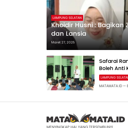
LAMPUNG SELATAN
Khoidir Husni : Bagikan
dan Lansia
Maret 27, 2025
Safarai Ra
Boleh Anti K
LAMPUNG SELATA
MATAMATA.ID — B
MENYINGKAP HAL YANG TERSEMBUNYI